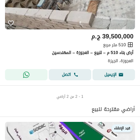
39,500,000
ج.م
510 متر مربع
أرض بناء 510 م – للبيع – العجوزة – المهندسين
العجوزة، الجيزة
اتصل
الإيميل
1 - 2 من 2 أراضي
أراضي مقترحة للبيع
قيد الإنشاء