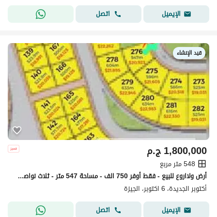
اتصل
الإيميل
قيد الإنشاء
1,800,000
ج.م
548 متر مربع
أرض ولااروع للبيع - فقط أوفر 750 الف - مساحة 547 متر - ثلاث نواصى على جاردن ومعها جاردن حق انتفاع وخطوات من رئيسي المطار - مسلسل 6 - بيت وطن
أكتوبر الجديدة، 6 اكتوبر، الجيزة
اتصل
الإيميل