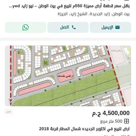
باقل سعر قطعة أرض مميزة 550م للبيع في بيت الوطن – نيو زايد Beit Al Watan – New Zayed فرصة استثمارية مميزة في موقع استراتيجي
بيت الوطن، زايد الجديدة، الشيخ زايد، الجيزة
اتصل
الإيميل
4,500,000
ج.م
500 متر مربع
ارض للبيع في اكتوبر الجديده شمال المطار قرعة 2018