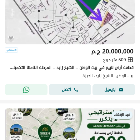
20,000,000
ج.م
509 متر مربع
قطعة أرض للبيع في بيت الوطن – الشيخ زايد – المرحلة الثامنة التكميلية Beit Al Watan – Sheikh Zayed فرصة استثمارية خلف رويال سيتي
بيت الوطن، الشيخ زايد، الجيزة
اتصل
الإيميل
قيد الإنشاء