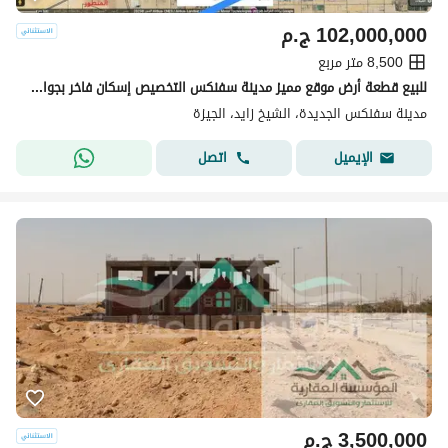
102,000,000
ج.م
8,500 متر مربع
للبيع قطعة أرض موقع مميز مدينة سفنكس التخصيص إسكان فاخر بجوار محوّر الضبعة و مدينة جريان
مدينة سفنكس الجديدة، الشيخ زايد، الجيزة
اتصل
الإيميل
3,500,000
ج.م