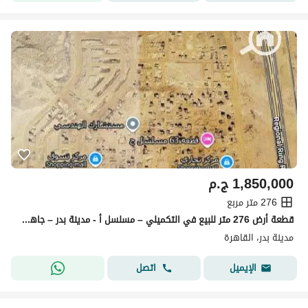
1,850,000
ج.م
276 متر مربع
قطعة أرض 276 متر للبيع في التكميلي – مسلسل أ - مدينة بدر – جاهزة للبناء – بجوار الطريق الإقليمي ومحطة المترو
مدينة بدر، القاهرة
اتصل
الإيميل