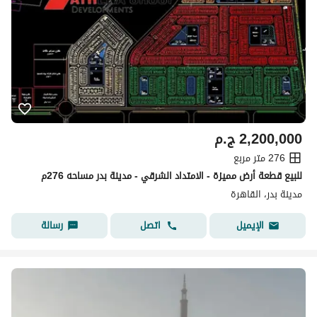
2,200,000
ج.م
276 متر مربع
للبيع قطعة أرض مميزة - الامتداد الشرقي - مدينة بدر مساحه 276م
مدينة بدر، القاهرة
اتصل
رسالة
الإيميل