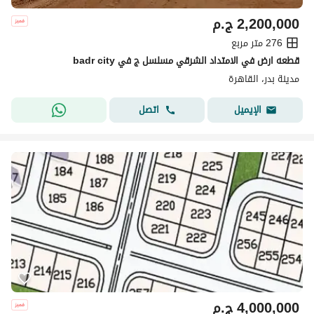
2,200,000
ج.م
276 متر مربع
قطعه ارض في الامتداد الشرقي مسلسل ج في badr city
مدينة بدر، القاهرة
اتصل
الإيميل
4,000,000
ج.م