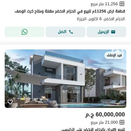
11,256 متر مربع
قطعة ارض 11256م للبيع في الحزام الاخضر مقننة ومتاح كرت الوصف
الحزام الاخضر، 6 اكتوبر، الجيزة
اتصل
الإيميل
قيد الإنشاء
60,000,000
ج.م
21,000 متر مربع
للبيع 5فدان بالحزام الاخضر علي الرئيسي