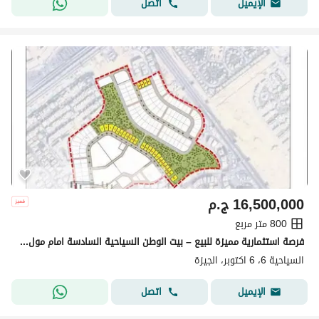
اتصل
الإيميل
16,500,000
ج.م
800 متر مربع
فرصة استثمارية مميزة للبيع – بيت الوطن السياحية السادسة امام مول العرب
السياحية 6، 6 اكتوبر، الجيزة
اتصل
الإيميل