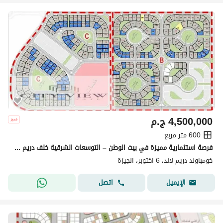
4,500,000
ج.م
600 متر مربع
فرصة استثمارية مميزة في بيت الوطن – التوسعات الشرقية خلف دريم لاند وبجوار ماونتن فيو وبالم هيلز ونيو جيزه
كومباوند دريم لاند، 6 اكتوبر، الجيزة
اتصل
الإيميل