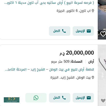
( فرصه لسرعة البيع ) أرض سكنيه بحى آب تاون مدينة ٦ اكتوبر الجديده
اب تاون، 6 اكتوبر، الجيزة
الإيميل
اتصل
20,000,000
ج.م
أرض
509 متر مربع
المساحة
:
قطعة أرض للبيع في بيت الوطن – الشيخ زايد – المرحلة الثامنة التكميلية Beit Al Watan – Sheikh Zayed فرصة استثمارية خلف رويال سيتي
بيت الوطن، الشيخ زايد، الجيزة
الإيميل
اتصل