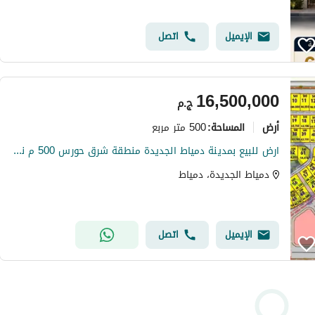
الإيميل
اتصل
16,500,000
ج.م
أرض
500 متر مربع
المساحة
:
ارض للبيع بمدينة دمياط الجديدة منطقة شرق حورس 500 م ناصية بحري اول مطل علي شارع صلاح سالم
دمياط الجديدة، دمياط
الإيميل
اتصل