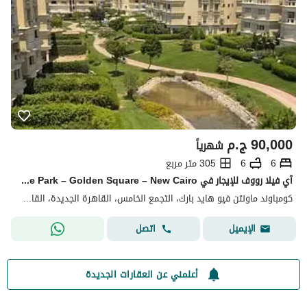
90,000
ج.م
شهرياً
6
6
305 متر مربع
آي فيلا رووف للإيجار في Mountain View Hyde Park – Golden Square – New Cairo
كومباوند ماونتن فيو هايد بارك، التجمع الخامس، القاهرة الجديدة، القاهرة
اتصل
الإيميل
أعلمني عن العقارات الجديدة