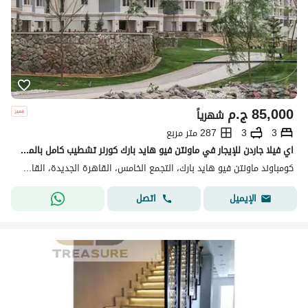
85,000
ج.م
شهرياً
3
3
287 متر مربع
اي فيلا جاردن للإيجار في ماونتن فيو هايد بارك كورنر تشطيب كامل بالمطبخ والتكييفات موقع مميز وحديقة خاصة قريبة من الخدمات
كومباوند ماونتن فيو هايد بارك، التجمع الخامس، القاهرة الجديدة، القاهرة
اتصل
الإيميل