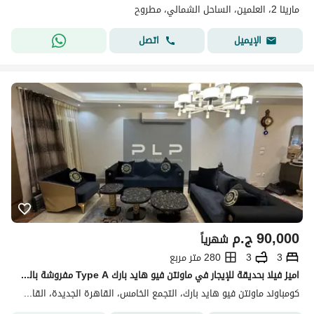
مارينا 2، العلمين، الساحل الشمالي، مطروح
اتصل
الإيميل
90,000
ج.م
شهرياً
3
3
280 متر مربع
اميز فيلا بحديقة للإيجار في ماونتن فيو هايد بارك Type A مفروشة بالكامل وبجاردن خاص اوبن فيو بواجهه بحري
كومباوند ماونتن فيو هايد بارك، التجمع الخامس، القاهرة الجديدة، القاهرة