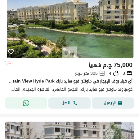
75,000
ج.م
شهرياً
3
4
305 متر مربع
آي فيلا روف للإيجار في ماونتن فيو هايد بارك Mountain View Hyde Park تشطيب كامل روف خاص 90 متر مطبخ وتكييفات جاهزة للسكن موقع مميز داخل الكمبوند
كومباوند ماونتن فيو هايد بارك، التجمع الخامس، القاهرة الجديدة، القاهرة
اتصل
الإيميل