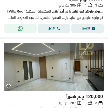
3
4
305 متر مربع
I Villa Roof للإيجار في ماونتن ڤيو هايد بارك – القاهرة الجديدة فرصة مميزة للإيجار داخل كمبوند ماونتن ڤيو هايد بارك، أحد أرقى المجتمعات السكنية
كومباوند ماونتن فيو هايد بارك، التجمع الخامس، القاهرة الجديدة، القاهرة
اتصل
الإيميل
120,000
ج.م
شهرياً
3
3
287 متر مربع