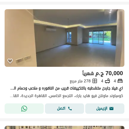
70,000
ج.م
شهرياً
4
4
278 متر مربع
اي فيلا جاردن متشطبه بالتكييفات قريب من النافوره و ملاعب وحمام السباحه للإيجار في ماونتن فيو هايد بارك التجمع الخامس القاهرة الجديدة Hyde Park, New
كومباوند ماونتن فيو هايد بارك، التجمع الخامس، القاهرة الجديدة، القاهرة
اتصل
الإيميل