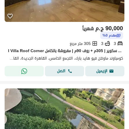
90,000
ج.م
شهرياً
مقدم 0%
3
3
305 متر مربع
I Villa Roof Corner للإيجار في ماونتن فيو هايد بارك – جولدن سكوير | 305م + روف 90م | مفروشة بالكامل
كومباوند ماونتن فيو هايد بارك، التجمع الخامس، القاهرة الجديدة، القاهرة
اتصل
الإيميل