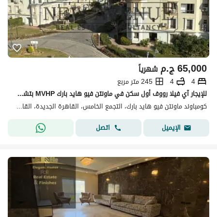
65,000
ج.م
شهرياً
4
4
245 متر مربع
للإيجار آي فيلا رووف أول سكن في ماونتن فيو هايد بارك MVHP بتشطيبات مميزة مطبخ مجهز وتكييفات فى موقع مميز بسعر 65 ألف
كومباوند ماونتن فيو هايد بارك، التجمع الخامس، القاهرة الجديدة، القاهرة
اتصل
الإيميل