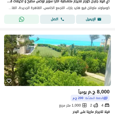
اي فيلا جاردن كورنر للايجار متشطبه الترا سوبر لوكس مطبخ و تكيفات في ماونتن فيو هايد بارك التجمع الخامس
كومباوند ماونتن فيو هايد بارك، التجمع الخامس، القاهرة الجديدة، القاهرة
اتصل
الإيميل
8,000
ج.م
يومياً
الدفعة المقدّمة:
200 ج.م
4
2
1,000 متر مربع
فيلا للايجار مارينا على البحر