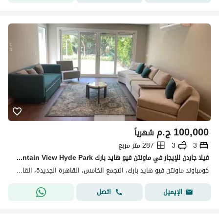
100,000
ج.م
شهرياً
3
3
287 متر مربع
فيلا جاردن للإيجار في ماونتن فيو هايد بارك Mountain View Hyde Park حديقة خاصة وتصميم مميز ومساحات واسعة داخل كمبوند متكامل الخدمات والأمن
كومباوند ماونتن فيو هايد بارك، التجمع الخامس، القاهرة الجديدة، القاهرة
اتصل
الإيميل