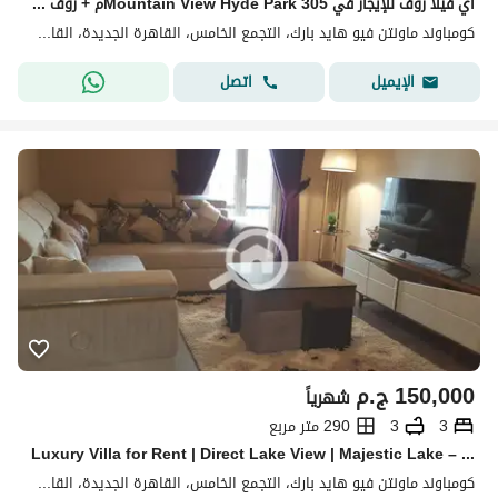
آي فيلا روف للإيجار في Mountain View Hyde Park 305م + روف 94م
كومباوند ماونتن فيو هايد بارك، التجمع الخامس، القاهرة الجديدة، القاهرة
اتصل
الإيميل
150,000
ج.م
شهرياً
3
3
290 متر مربع
Luxury Villa for Rent | Direct Lake View | Majestic Lake – New Cairo فرصة مميزة للإيجار للأجانب فقط داخل فيلا فاخرة بإطلالة مباشرة على Majestic Lake و
كومباوند ماونتن فيو هايد بارك، التجمع الخامس، القاهرة الجديدة، القاهرة