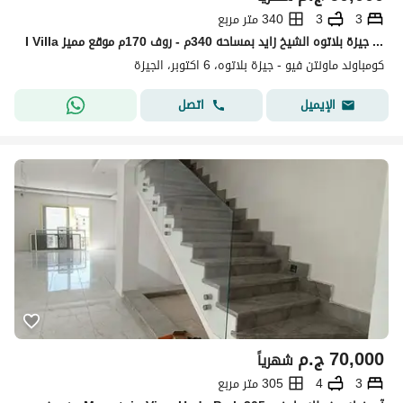
3
3
340 متر مربع
I Villa كورنر للإيجار في ماونتن فيو جيزة بلاتوه الشيخ زايد بمساحه 340م - روف 170م موقع مميز -Mountain View Giza Plateau Sheikh Zayed
كومباوند ماونتن فيو - جيزة بلاتوه، 6 اكتوبر، الجيزة
اتصل
الإيميل
70,000
ج.م
شهرياً
3
4
305 متر مربع