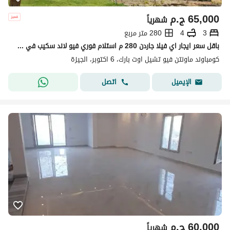
65,000
ج.م
شهرياً
3
4
280 متر مربع
باقل سعر ايجار اي فيلا جاردن 280 م استلام فوري فيو لاند سكيب في كمبوند ماونتن فيو تشيل اوت بارك 6 اكتوبر mountain view chillout park 6 october
كومباوند ماونتن فيو تشيل اوت بارك، 6 اكتوبر، الجيزة
اتصل
الإيميل
60,000
ج.م
شهرياً