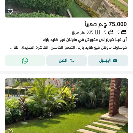
75,000
ج.م
شهرياً
3
5
305 متر مربع
آى فيلا كورنر نص مفروش في ماونتن فيو هايد بارك
كومباوند ماونتن فيو هايد بارك، التجمع الخامس، القاهرة الجديدة، القاهرة
اتصل
الإيميل