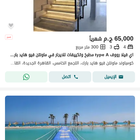
65,000
ج.م
شهرياً
4
3
300 متر مربع
اي فيلا رووف type A مطبخ وتكييفات للايجار في ماونتن فيو هايد بارك - القاهره الجديده - mvhp - new cairo
كومباوند ماونتن فيو هايد بارك، التجمع الخامس، القاهرة الجديدة، القاهرة
اتصل
الإيميل