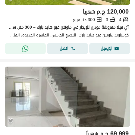
120,000
ج.م
شهرياً
4
3
300 متر مربع
آي فيلا مفروشة مودرن للإيجار في ماونتن فيو هايد بارك – 300 متر، سوبر لوكس، حديقة خاصة
كومباوند ماونتن فيو هايد بارك، التجمع الخامس، القاهرة الجديدة، القاهرة
اتصل
الإيميل
69,999
ج.م
شهرياً