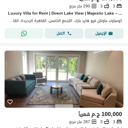
3
3
290 متر مربع
Luxury Villa for Rent | Direct Lake View | Majestic Lake – New Cairo فرصة مميزة للإيجار للأجانب فقط داخل فيلا فاخرة بإطلالة مباشرة على Majestic Lake و
كومباوند ماونتن فيو هايد بارك، التجمع الخامس، القاهرة الجديدة، القاهرة
اتصل
الإيميل
100,000
ج.م
شهرياً
3
3
287 متر مربع