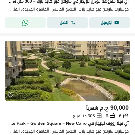
آي فيلا مفروشة مودرن للإيجار في ماونتن فيو هايد بارك – 300 متر، سوبر لوكس، حديقة خاصة
كومباوند ماونتن فيو هايد بارك، التجمع الخامس، القاهرة الجديدة، القاهرة
اتصل
الإيميل
90,000
ج.م
شهرياً
6
6
305 متر مربع
آي فيلا رووف للإيجار في Mountain View Hyde Park – Golden Square – New Cairo
كومباوند ماونتن فيو هايد بارك، التجمع الخامس، القاهرة الجديدة، القاهرة