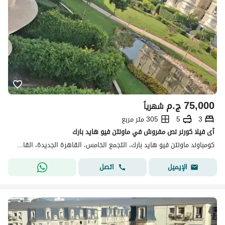
75,000
ج.م
شهرياً
3
5
305 متر مربع
آى فيلا كورنر نص مفروش في ماونتن فيو هايد بارك
كومباوند ماونتن فيو هايد بارك، التجمع الخامس، القاهرة الجديدة، القاهرة
اتصل
الإيميل