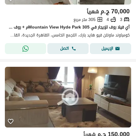
70,000
ج.م
شهرياً
3
4
305 متر مربع
آي فيلا روف للإيجار في Mountain View Hyde Park 305م + روف 94م
كومباوند ماونتن فيو هايد بارك، التجمع الخامس، القاهرة الجديدة، القاهرة
اتصل
الإيميل
150,000
ج.م
شهرياً