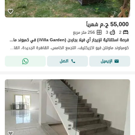
55,000
ج.م
شهرياً
2
3
256 متر مربع
فرصة استثنائية للإيجار أي فيلا بجاردن (iVilla Garden) في كمبوند ماونتن فيو إكزيكتيف قطامية (MVK)
كومباوند ماونتن فيو اكزيكتيف، التجمع الخامس، القاهرة الجديدة، القاهرة
اتصل
الإيميل