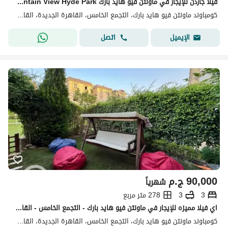
فيلا جاردن للإيجار في ماونتن فيو هايد بارك Mountain View Hyde Park حديقة خاصة وتصميم مميز ومساحات واسعة داخل كمبوند متكامل الخدمات والأمن
كومباوند ماونتن فيو هايد بارك، التجمع الخامس، القاهرة الجديدة، القاهرة
اتصل
الإيميل
90,000
ج.م
شهرياً
3
3
278 متر مربع
اي فيلا مميزه للإيجار في ماونتن فيو هايد بارك - التجمع الخامس - القاهرة الجديدة
كومباوند ماونتن فيو هايد بارك، التجمع الخامس، القاهرة الجديدة، القاهرة