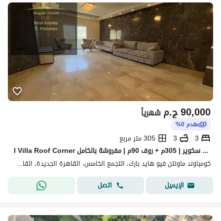
90,000
ج.م
شهرياً
مقدم 0%
3
3
305 متر مربع
I Villa Roof Corner للإيجار في ماونتن فيو هايد بارك – جولدن سكوير | 305م + روف 90م | مفروشة بالكامل
كومباوند ماونتن فيو هايد بارك، التجمع الخامس، القاهرة الجديدة، القاهرة
اتصل
الإيميل