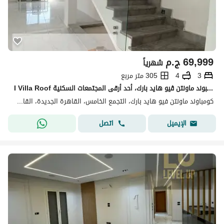
69,999
ج.م
شهرياً
3
4
305 متر مربع
I Villa Roof للإيجار في ماونتن ڤيو هايد بارك – القاهرة الجديدة فرصة مميزة للإيجار داخل كمبوند ماونتن ڤيو هايد بارك، أحد أرقى المجتمعات السكنية
كومباوند ماونتن فيو هايد بارك، التجمع الخامس، القاهرة الجديدة، القاهرة
اتصل
الإيميل