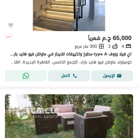
65,000
ج.م
شهرياً
4
3
300 متر مربع
اي فيلا رووف type A مطبخ وتكييفات للايجار في ماونتن فيو هايد بارك - القاهره الجديده - mvhp - new cairo
كومباوند ماونتن فيو هايد بارك، التجمع الخامس، القاهرة الجديدة، القاهرة
اتصل
الإيميل