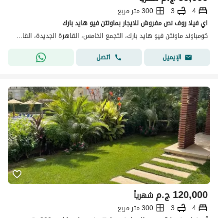
4
3
300 متر مربع
اي فيلا روف نص مفروش للايجار بماونتن فيو هايد بارك
كومباوند ماونتن فيو هايد بارك، التجمع الخامس، القاهرة الجديدة، القاهرة
اتصل
الإيميل
120,000
ج.م
شهرياً
4
3
300 متر مربع