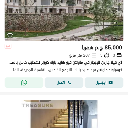
85,000
ج.م
شهرياً
3
3
287 متر مربع
اي فيلا جاردن للإيجار في ماونتن فيو هايد بارك كورنر تشطيب كامل بالمطبخ والتكييفات موقع مميز وحديقة خاصة قريبة من الخدمات
كومباوند ماونتن فيو هايد بارك، التجمع الخامس، القاهرة الجديدة، القاهرة
اتصل
الإيميل