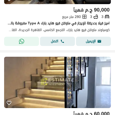
90,000
ج.م
شهرياً
3
3
280 متر مربع
اميز فيلا بحديقة للإيجار في ماونتن فيو هايد بارك Type A مفروشة بالكامل وبجاردن خاص اوبن فيو بواجهه بحري
كومباوند ماونتن فيو هايد بارك، التجمع الخامس، القاهرة الجديدة، القاهرة
اتصل
الإيميل
60,000
ج.م
شهرياً