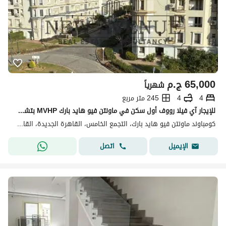
65,000
ج.م
شهرياً
4
4
245 متر مربع
للإيجار آي فيلا رووف أول سكن في ماونتن فيو هايد بارك MVHP بتشطيبات مميزة مطبخ مجهز وتكييفات فى موقع مميز بسعر 65 ألف
كومباوند ماونتن فيو هايد بارك، التجمع الخامس، القاهرة الجديدة، القاهرة
اتصل
الإيميل