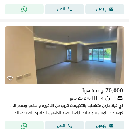
اتصل
الإيميل
70,000
ج.م
شهرياً
4
4
278 متر مربع
اي فيلا جاردن متشطبه بالتكييفات قريب من النافوره و ملاعب وحمام السباحه للإيجار في ماونتن فيو هايد بارك التجمع الخامس القاهرة الجديدة Hyde Park, New
كومباوند ماونتن فيو هايد بارك، التجمع الخامس، القاهرة الجديدة، القاهرة
اتصل
الإيميل