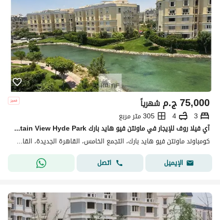
75,000
ج.م
شهرياً
3
4
305 متر مربع
آي فيلا روف للإيجار في ماونتن فيو هايد بارك Mountain View Hyde Park تشطيب كامل روف خاص 90 متر مطبخ وتكييفات جاهزة للسكن موقع مميز داخل الكمبوند
كومباوند ماونتن فيو هايد بارك، التجمع الخامس، القاهرة الجديدة، القاهرة
اتصل
الإيميل