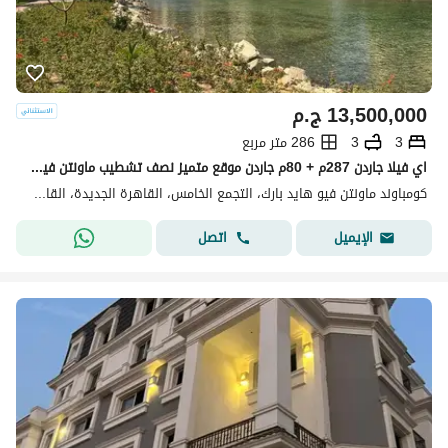
13,500,000
ج.م
3
3
286 متر مربع
اي فيلا جاردن 287م + 80م جاردن موقع متميز نصف تشطيب ماونتن فيو هايد بارك Mountain view hyde park
كومباوند ماونتن فيو هايد بارك، التجمع الخامس، القاهرة الجديدة، القاهرة
اتصل
الإيميل