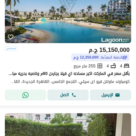
15,150,000
ج.م
الدفعة المقدّمة:
12,350,000 ج.م
4
4
255 متر مربع
بأقل سعر في الماركت اكبر مساحه اي فيلا بجاردن 80م وناصبه بحريه مباشره علي الاجون من جانبين في ماونتن فيو اى سيتي تقسيط 7 سنوات
كومباوند ماونتن فيو اى سيتي، التجمع الخامس، القاهرة الجديدة، القاهرة
اتصل
الإيميل