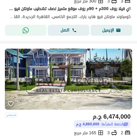
3
3
300 متر مربع
اي فيلا روف 300م + 90م روف موقع متميز نصف تشطيب ماونتن فيو هايد بارك Mountain view hyde park
كومباوند ماونتن فيو هايد بارك، التجمع الخامس، القاهرة الجديدة، القاهرة
اتصل
الإيميل
6,474,000
ج.م
الدفعة المقدّمة:
4,860,000 ج.م
2
3
165 متر مربع