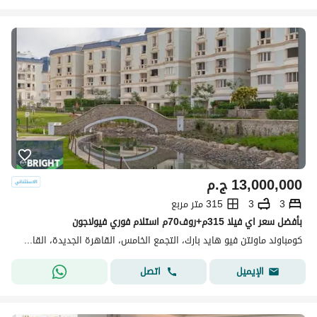
13,000,000
ج.م
3
3
315 متر مربع
بأفضل سعر اي فيلا 315م+روف70م استلام فوري فيولاجون
كومباوند ماونتن فيو هايد بارك، التجمع الخامس، القاهرة الجديدة، القاهرة
اتصل
الإيميل