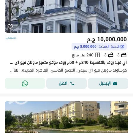
10,000,000
ج.م
الدفعة المقدّمة:
8,000,000 ج.م
3
3
240 متر مربع
اي فيلا روف بالتقسيط 240م + 50م روف موقع متميز ماونتن فيو اى سيتي Mountain view i city
كومباوند ماونتن فيو اى سيتي، التجمع الخامس، القاهرة الجديدة، القاهرة
اتصل
الإيميل