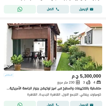
اتصل
الإيميل
5,300,000
ج.م
4
3
230 متر مربع
متشطبة باللتكييفات والمطبخ فى اميز لوكيشن بجوار الجامعة الأمريكية على شارع التسعين بحرى و على دابل فيو فى كمباوند كامل الخدمات والمرافق
كومباوند ريفالي، التجمع الاول، القاهرة الجديدة، القاهرة
اتصل
الإيميل