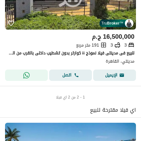
Tru
Broker
™
16,500,000
ج.م
3
3
191 متر مربع
للبيع فى مدينتى فيلا نموذج ii كوارتر بدون تشطيب داخلى بالقرب من الساوث بارك
مدينتي، القاهرة
اتصل
الإيميل
1 - 2 من 2 اي فيلا
اي فيلا مقترحة للبيع