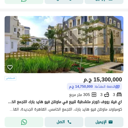
15,300,000
ج.م
الدفعة المقدّمة:
14,750,000 ج.م
3
3
305 متر مربع
اي فيلا رووف كورنر متشطبة للبيع في ماونتن فيو هايد بارك التجمع الخامس موقع مميز اقل من سعر السوق بمقدم و اقساط
كومباوند ماونتن فيو هايد بارك، التجمع الخامس، القاهرة الجديدة، القاهرة
اتصل
الإيميل