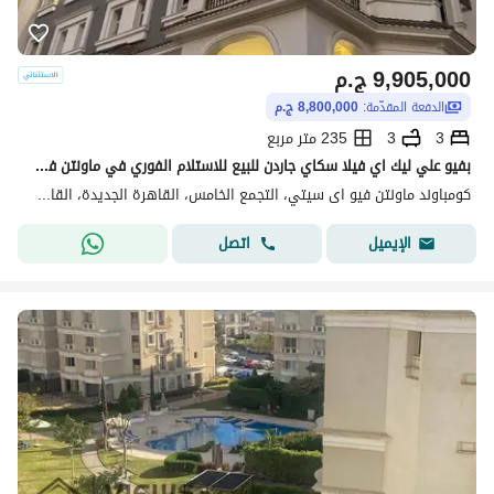
9,905,000
ج.م
الدفعة المقدّمة:
8,800,000 ج.م
3
3
235 متر مربع
بفيو علي ليك اي فيلا سكاي جاردن للبيع للاستلام الفوري في ماونتن فيو اي سيتي القاهرة الجديدة Mountain View ICity New Cairo
كومباوند ماونتن فيو اى سيتي، التجمع الخامس، القاهرة الجديدة، القاهرة
اتصل
الإيميل