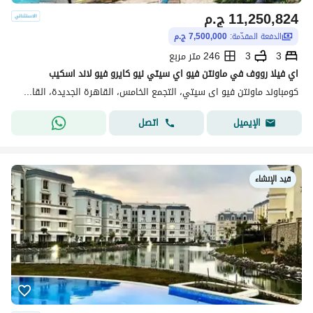
11,250,824
ج.م
الدفعة المقدّمة:
7,500,000 ج.م
3
3
246 متر مربع
اي فيلا رووف في ماونتن فيو اي سيتي نيو كايرو فيو لاند اسكيب
كومباوند ماونتن فيو اى سيتي، التجمع الخامس، القاهرة الجديدة، القاهرة
اتصل
الإيميل
قيد الإنشاء