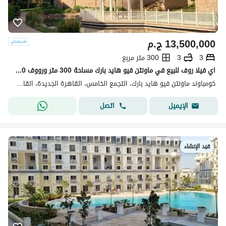
13,500,000
ج.م
3
3
300 متر مربع
اي فيلا روف للبيع في ماونتن فيو هايد بارك مساحة 300 متر ورووف 80 متر فيو لاجون ولاندسكيب موقع مميز Core and shell iVilla roof lake view New Cairo
كومباوند ماونتن فيو هايد بارك، التجمع الخامس، القاهرة الجديدة، القاهرة
اتصل
الإيميل
قيد الإنشاء