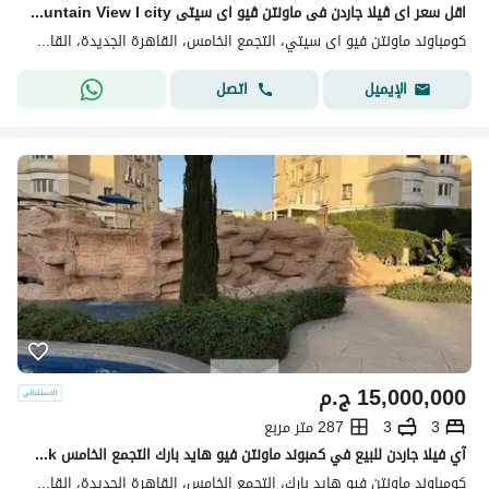
اقل سعر اى ڤيلا جاردن فى ماونتن ڤيو اى سيتى Mountain View I city على اللاجون و استلام قريب
كومباوند ماونتن فيو اى سيتي، التجمع الخامس، القاهرة الجديدة، القاهرة
اتصل
الإيميل
15,000,000
ج.م
3
3
287 متر مربع
آي فيلا جاردن للبيع في كمبوند ماونتن فيو هايد بارك التجمع الخامس Mountain View Hyde Park نصف تشطيب بحديقة خاصة وموقع مميز وفرصة استثمارية
كومباوند ماونتن فيو هايد بارك، التجمع الخامس، القاهرة الجديدة، القاهرة