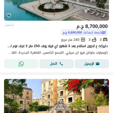
8,700,000
ج.م
الدفعة المقدّمة:
6,600,000 ج.م
3
3
240 متر مربع
دايركت ع لاجون استلام بعد 3 شهور اي فيلا روف 250 متر 3 غرف نوم للبيع فى اميز لوكيشن فى كمبوند ماونتن فيو اي سيتي التجمع الخامس Mountain View Icity
كومباوند ماونتن فيو اى سيتي، التجمع الخامس، القاهرة الجديدة، القاهرة
اتصل
الإيميل