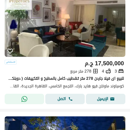
17,500,000
ج.م
3
4
278 متر مربع
للبيع اى فيلا جاردن 278 متر تشطيب كامل بالمطبخ و التكييفات ( دوبلكس ارضى بحديقة ) استلام فوري ماونتن فيو هايد بارك التجمع الخامس
كومباوند ماونتن فيو هايد بارك، التجمع الخامس، القاهرة الجديدة، القاهرة
اتصل
الإيميل