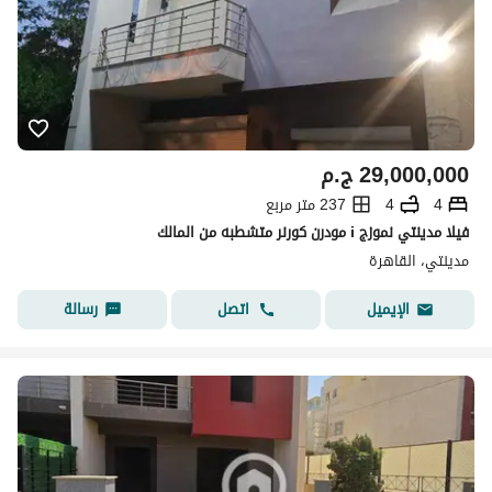
29,000,000
ج.م
4
4
237 متر مربع
فيلا مدينتي نموزج i مودرن كورنر متشطبه من المالك
مدينتي، القاهرة
اتصل
رسالة
الإيميل