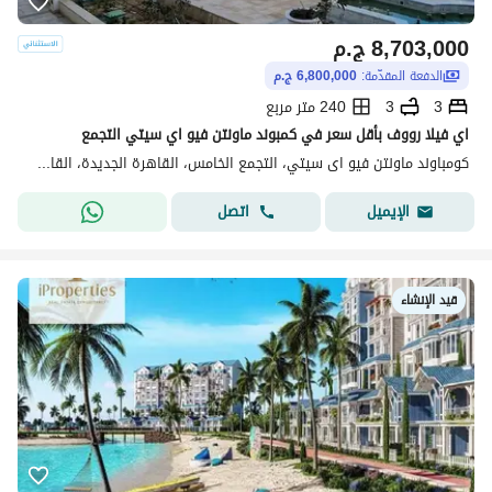
8,703,000
ج.م
الدفعة المقدّمة:
6,800,000 ج.م
3
3
240 متر مربع
اي فيلا رووف بأقل سعر في كمبوند ماونتن فيو اي سيتي التجمع
كومباوند ماونتن فيو اى سيتي، التجمع الخامس، القاهرة الجديدة، القاهرة
اتصل
الإيميل
قيد الإنشاء