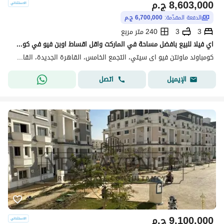
8,603,000
ج.م
الدفعة المقدّمة:
6,700,000 ج.م
3
3
240 متر مربع
اي فيلا للبيع بافضل مساحة في الماركت واقل اقساط اوبن فيو في كومباند ماونتن فيو اي سيتي نيو كايرو التجمع الخامس Mountain View Compound i City New Cairo
كومباوند ماونتن فيو اى سيتي، التجمع الخامس، القاهرة الجديدة، القاهرة
اتصل
الإيميل
9,100,000
ج.م