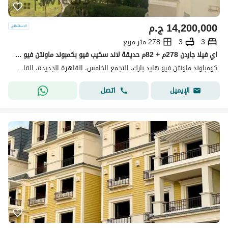
14,200,000
ج.م
3
3
278 متر مربع
اي فيلا جاردن 278م + 82م حديقة لاند سكيب فيو بكمبوند ماونتن فيو هايد بارك Mountain view hyde park
كومباوند ماونتن فيو هايد بارك، التجمع الخامس، القاهرة الجديدة، القاهرة
اتصل
الإيميل