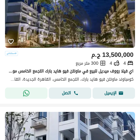
13,500,000
ج.م
4
4
300 متر مربع
اي فيلا رووف ميديل للبيع في ماونتن فيو هايد بارك التجمع الخامس موقع مميز جدا اقل من سعر السوق Mountain view hyde park
كومباوند ماونتن فيو هايد بارك، التجمع الخامس، القاهرة الجديدة، القاهرة
اتصل
الإيميل