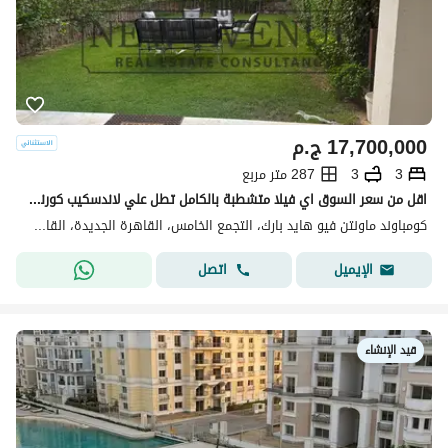
17,700,000
ج.م
3
3
287 متر مربع
اقل من سعر السوق اي فيلا متشطبة بالكامل تطل علي لاندسكيب كورنر 3 غرف نوم في ماونتين فيو هايد بارك Mountain View hyde park
كومباوند ماونتن فيو هايد بارك، التجمع الخامس، القاهرة الجديدة، القاهرة
اتصل
الإيميل
قيد الإنشاء