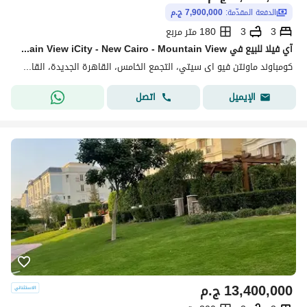
الدفعة المقدّمة:
7,900,000 ج.م
3
3
180 متر مربع
آي فيلا للبيع في Mountain View iCity - New Cairo - Mountain View | جاهزة للاستلام وإطلالة لاندسكيب مرحله MV park
كومباوند ماونتن فيو اى سيتي، التجمع الخامس، القاهرة الجديدة، القاهرة
اتصل
الإيميل
13,400,000
ج.م