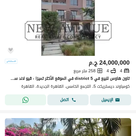
24,000,000
ج.م
4
4
258 متر مربع
تاون هاوس للبيع في district 5 في الموقع الأكثر تميزا - ڤيو لاند سكيب جهه بحري مباني بحديقة خاصة - استلام فوري -
كومباوند ديستريكت 5، التجمع الخامس، القاهرة الجديدة، القاهرة
اتصل
الإيميل