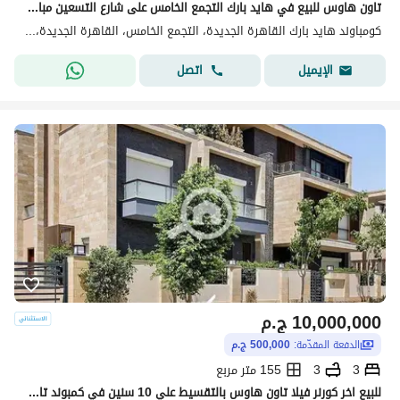
تاون هاوس للبيع في هايد بارك التجمع الخامس على شارع التسعين مباشرة
كومباوند هايد بارك القاهرة الجديدة، التجمع الخامس، القاهرة الجديدة، القاهرة
اتصل
الإيميل
10,000,000
ج.م
الدفعة المقدّمة:
500,000 ج.م
3
3
155 متر مربع
للبيع اخر كورنر فيلا تاون هاوس بالتقسيط علي 10 سنين في كمبوند تاج سيتي For sale: Last corner townhouse in Taj City compound