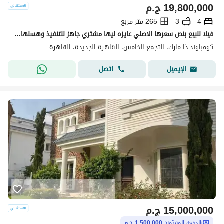
19,800,000
ج.م
4
3
265 متر مربع
فيلا للبيع بنص سعرها الاصلي عايزه ليها مشتري جاهز للتنفيذ وهسلها فوري بمجرد التعاقد في كومباند فيلات فقط
كومباوند ذا مارك، التجمع الخامس، القاهرة الجديدة، القاهرة
اتصل
الإيميل
15,000,000
ج.م
الدفعة المقدّمة:
1,500,000 ج.م