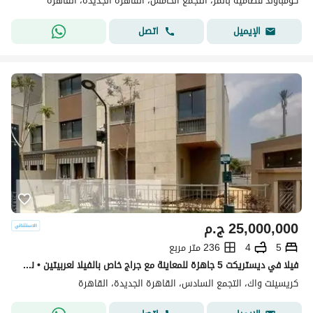
كومباوند قطامية بالمز، التجمع الخامس، القاهرة الجديدة، القاهرة
اتصل
الإيميل
25,000,000
ج.م
5
4
236 متر مربع
فيلا في ديستريكت 5 جاهزة للمعاينة مع جراج خاص بالفيلا لعربيتين • نوع الوحدة: فيلا • المساحة: 236 م² • الموقع: كمباوند ديستريكت 5 – القاهرة الجديدة • الحالة: جاهزة للمعاينة مميزات المشروع: موقع متميز في قلب القاهرة الجديدة تصميمات عصرية وتشطيبات فاخرة
كريسينت واك، التجمع السادس، القاهرة الجديدة، القاهرة