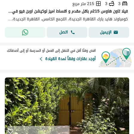
3
3
215 متر مربع
فيلا تاون هاوس 215م باقل مقدم و اقساط اميز لوكيشن اوبن فيو في هايد بارك التجمع الخامس القاهرة الجديدة بجوار ميفيدا و ماونتن فيو اي سيتي Hyde Park
كومباوند هايد بارك القاهرة الجديدة، التجمع الخامس، القاهرة الجديدة، القاهرة
اتصل
الإيميل
اقض وقتًا أقل في التنقل إلى العمل أو المدرسة أو إلى أصدقائك
أوجد عقارات وفقاً لمدة القيادة