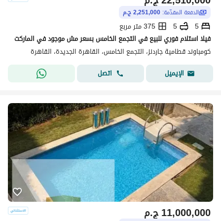
22,510,000
ج.م
الدفعة المقدّمة:
2,251,000 ج.م
5
5
375 متر مربع
فيلا استلام فوري للبيع في التجمع الخامس بسعر مش موجود في الماركت
كومباوند قطامية جاردنز، التجمع الخامس، القاهرة الجديدة، القاهرة
اتصل
الإيميل
11,000,000
ج.م