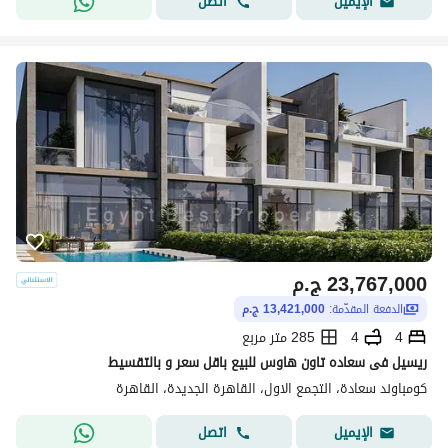
اتصل
الإيميل
23,767,000
ج.م
الدفعة المقدّمة:
13,421,000 ج.م
4
4
285 متر مربع
ريسيل فى سعاده تاون هاوس للبيع باقل سعر و بالتقسيط
كومباوند سعادة، التجمع الاول، القاهرة الجديدة، القاهرة
اتصل
الإيميل