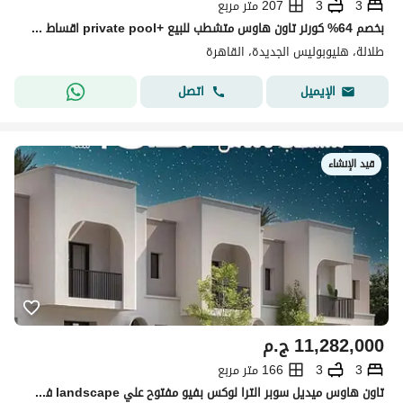
3
3
207 متر مربع
بخصم 64% كورنر تاون هاوس متشطب للبيع +private pool اقساط 15 سنه بجوار سوديك ايست و الشروق و دقائق من التجمع
طلالة، هليوبوليس الجديدة، القاهرة
اتصل
الإيميل
قيد الإنشاء
11,282,000
ج.م
3
3
166 متر مربع
تاون هاوس ميديل سوبر الترا لوكس بفيو مفتوح علي landscape في اميز لوكيشن تالالا نيو هليوبليس جنب مدينتي وفي سور سوديك - talala new heliopolis