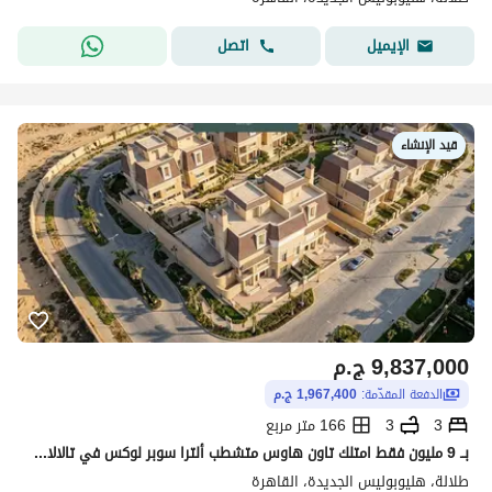
اتصل
الإيميل
قيد الإنشاء
9,837,000
ج.م
الدفعة المقدّمة:
1,967,400 ج.م
3
3
166 متر مربع
بــ 9 مليون فقط امتلك تاون هاوس متشطب ألترا سوبر لوكس في تالالا هليوبوليس الجديدة بجوار سوديك ايست و نيو جيزه ودقايق من ايلايا و الشروق و البروج
طلالة، هليوبوليس الجديدة، القاهرة