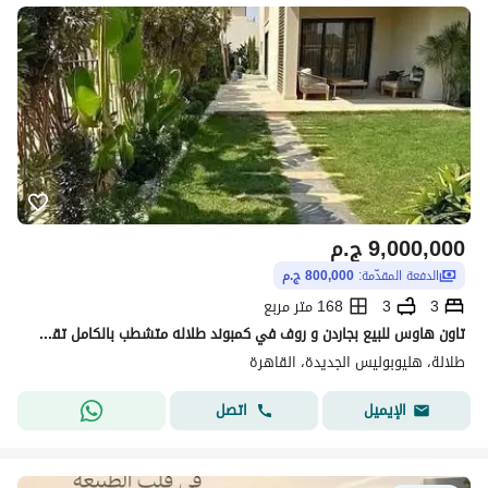
9,000,000
ج.م
الدفعة المقدّمة:
800,000 ج.م
3
3
168 متر مربع
تاون هاوس للبيع بجاردن و روف في كمبوند طلاله متشطب بالكامل تقسيط على 15 سنه بدون فوايد بمقدم 800,000 بجوار سوديك و مدينتي
طلالة، هليوبوليس الجديدة، القاهرة
اتصل
الإيميل