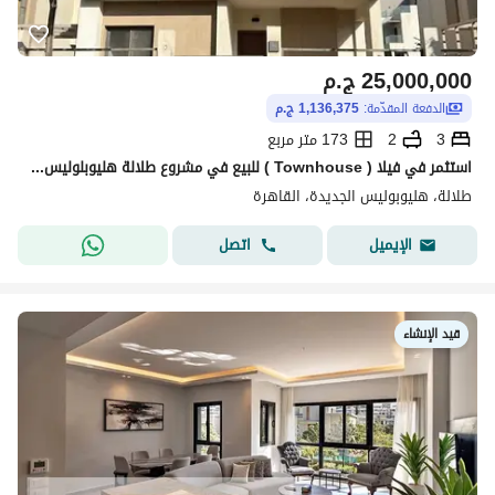
25,000,000
ج.م
الدفعة المقدّمة:
1,136,375 ج.م
3
2
173 متر مربع
استثمر في فيلا ( Townhouse ) للبيع في مشروع طلالة هليوبلوليس الجديدة باقل سعر مقدم وقسط يصل لـ 12 سنــة
طلالة، هليوبوليس الجديدة، القاهرة
اتصل
الإيميل
قيد الإنشاء