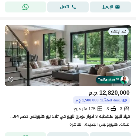
اتصل
الإيميل
قيد الإنشاء
Tru
Broker
™
12,820,000
ج.م
الدفعة المقدّمة:
1,500,000 ج.م
3
3
175 متر مربع
فيلا للبيع متشطبه 3 ادوار مودرن للبيع في تلالا نيو هليوبلس خصم 64% و مقدم تعاقد مليون و نصف و تقسيط مريح حتي 10 سنوات متساوي بدون فوايد
طلالة، هليوبوليس الجديدة، القاهرة