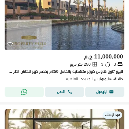
11,000,000
ج.م
3
3
250 متر مربع
للبيع تاون هاوس كورنر متشطبه بالكامل 250م بخصم كبير للكاش اكتر من 50% علي فيو كامل للاند سكيب بجوار سوديك التجمع الخامس نيو كايرو
طلالة، هليوبوليس الجديدة، القاهرة
اتصل
الإيميل
قيد الإنشاء