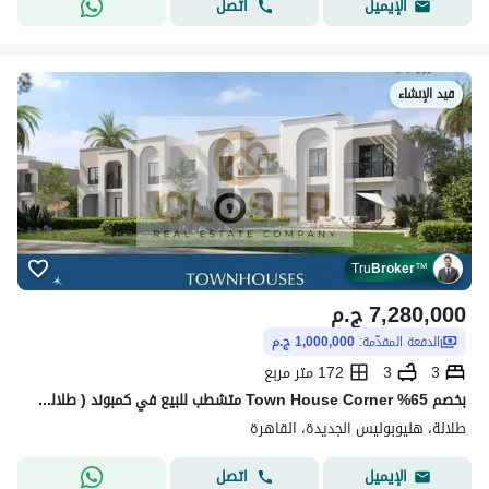
اتصل
الإيميل
قيد الإنشاء
Tru
Broker
™
7,280,000
ج.م
الدفعة المقدّمة:
1,000,000 ج.م
3
3
172 متر مربع
بخصم 65% Town House Corner متشطب للبيع في كمبوند ( طلالة ) من شركة مدينة مصر + اطول فترة سداد علي 15 سنة
طلالة، هليوبوليس الجديدة، القاهرة
اتصل
الإيميل