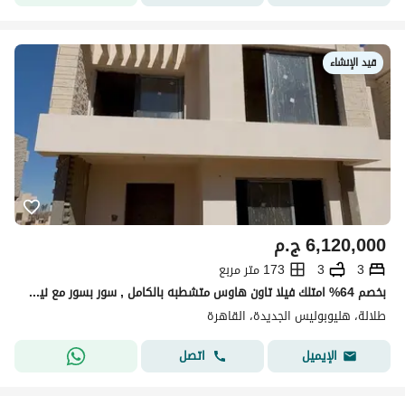
قيد الإنشاء
6,120,000
ج.م
3
3
173 متر مربع
بخصم 64% امتلك فيلا تاون هاوس متشطبه بالكامل , سور بسور مع نيو جيزه و سوديك ايست و بجوار كارفور الشروق في كمبوند تلالا هليوبوليس الجديده - Talala New
طلالة، هليوبوليس الجديدة، القاهرة
اتصل
الإيميل