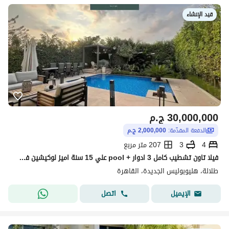
قيد الإنشاء
30,000,000
ج.م
الدفعة المقدّمة:
2,000,000 ج.م
4
3
207 متر مربع
فيلا تاون تشطيب كامل 3 ادوار + pool علي 15 سنة اميز لوكيشين في مرحلة فيلات فقط في طلالة علي طريق السويس بالقرب من البروج ولافيستا وبجوار سوديك للبيع
طلالة، هليوبوليس الجديدة، القاهرة
اتصل
الإيميل