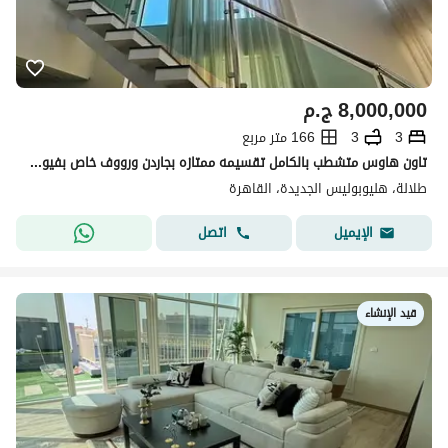
8,000,000
ج.م
3
3
166 متر مربع
تاون هاوس متشطب بالكامل تقسيمه ممتازه بجاردن ورووف خاص بفيو بحرى مفتوح بتقسيط علي 15 سنه _ طلاله talala
طلالة، هليوبوليس الجديدة، القاهرة
اتصل
الإيميل
قيد الإنشاء