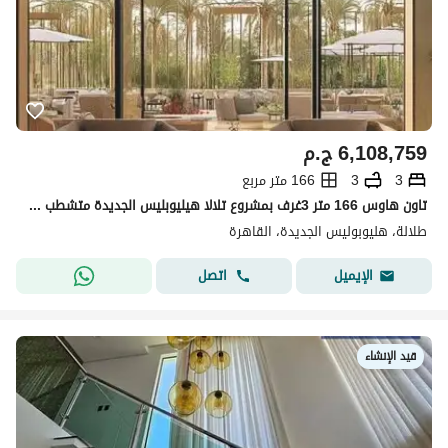
6,108,759
ج.م
3
3
166 متر مربع
تاون هاوس 166 متر 3غرف بمشروع تلالا هيليوبليس الجديدة متشطب بالكامل خصم لكاش 64% ومتاح مقدم واقساط حتي 15 سنة
طلالة، هليوبوليس الجديدة، القاهرة
اتصل
الإيميل
قيد الإنشاء