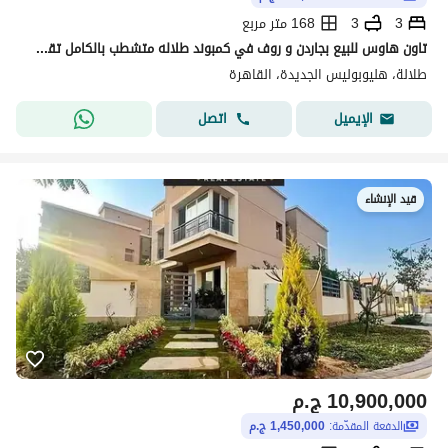
3
3
168 متر مربع
تاون هاوس للبيع بجاردن و روف في كمبوند طلاله متشطب بالكامل تقسيط على 15 سنه بدون فوايد بمقدم 800,000 بجوار سوديك و مدينتي
طلالة، هليوبوليس الجديدة، القاهرة
اتصل
الإيميل
قيد الإنشاء
10,900,000
ج.م
الدفعة المقدّمة:
1,450,000 ج.م