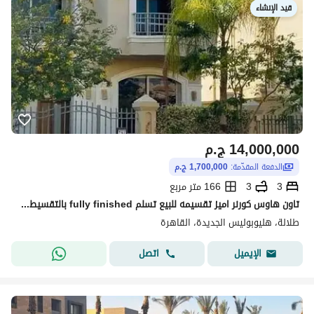
قيد الإنشاء
14,000,000
ج.م
الدفعة المقدّمة:
1,700,000 ج.م
3
3
166 متر مربع
تاون هاوس كورنر اميز تقسيمه للبيع تسلم fully finished بالتقسيط علي 15 سنة علي طريق السويس بالقرب من الشروق و الباتيو برايم و وامام بترفلاي للبيع
طلالة، هليوبوليس الجديدة، القاهرة
اتصل
الإيميل