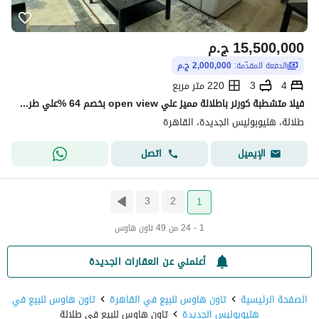
15,500,000
ج.م
الدفعة المقدّمة:
2,000,000 ج.م
4
3
220 متر مربع
فيلا متشطبة كورنر باطلالة مميز علي open view بخصم 64 %علي طريق السويس بجوار الجمال وامام المستقبل سيتي و بجوار مدينتي وسراي
طلالة، هليوبوليس الجديدة، القاهرة
اتصل
الإيميل
3
2
1
1 - 24 من 49 تاون هاوس
أعلمني عن العقارات الجديدة
الصفحة الرئيسية
تاون هاوس للبيع في القاهرة
تاون هاوس للبيع في
هليوبوليس الجديدة
تاون هاوس للبيع في طلالة