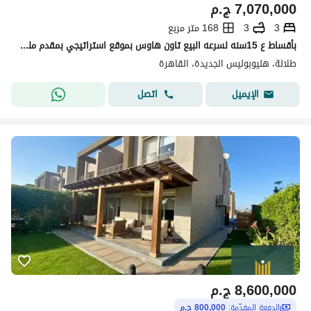
7,070,000
ج.م
3
3
168 متر مربع
بأقساط ع 15سنه لسرعه البيع تاون هاوس بموقع استراتيجي بمقدم مليون بكمبوند طلاله بجوار ال BUE
طلالة، هليوبوليس الجديدة، القاهرة
اتصل
الإيميل
8,600,000
ج.م
الدفعة المقدّمة:
800,000 ج.م