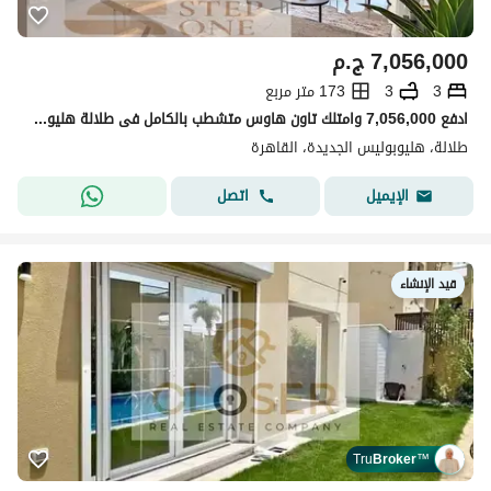
7,056,000
ج.م
3
3
173 متر مربع
ادفع 7,056,000 وامتلك تاون هاوس متشطب بالكامل فى طلالة هليوبوليس الجديدة
طلالة، هليوبوليس الجديدة، القاهرة
اتصل
الإيميل
قيد الإنشاء
Tru
Broker
™