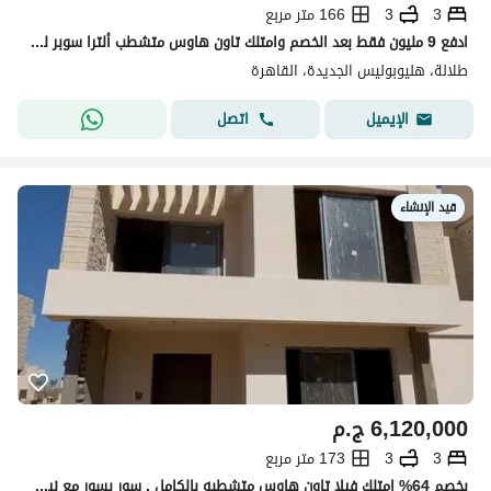
3
3
166 متر مربع
ادفع 9 مليون فقط بعد الخصم وامتلك تاون هاوس متشطب ألترا سوبر لوكس في تالالا هليوبوليس الجديدة بجوار سوديك ايست و نيو جيزه ودقايق من ايلايا و الشروق
طلالة، هليوبوليس الجديدة، القاهرة
اتصل
الإيميل
قيد الإنشاء
6,120,000
ج.م
3
3
173 متر مربع
بخصم 64% امتلك فيلا تاون هاوس متشطبه بالكامل , سور بسور مع نيو جيزه و سوديك ايست و بجوار كارفور الشروق في كمبوند تلالا هليوبوليس الجديده - Talala New