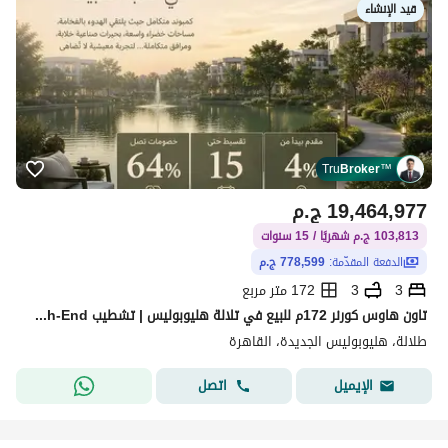
قيد الإنشاء
Tru
Broker
™
19,464,977
ج.م
103,813 ج.م شهريًا / 15 سنوات
الدفعة المقدّمة:
778,599 ج.م
3
3
172 متر مربع
تاون هاوس كورنر 172م للبيع في تلالة هليوبوليس | تشطيب Luxury High-End | فيو مباشر على اللاجون | أمام مدينتي وسوديك إيست
طلالة، هليوبوليس الجديدة، القاهرة
اتصل
الإيميل