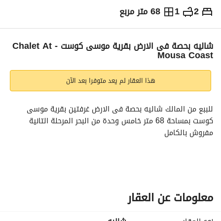
2
1
68 متر مربع
ج.م
2,200,000
التفاصيل
الاتجاهات والمؤشرات
رهن عقاري
الا
شاليه بحصة فى الارض بقرية موسى كوست - Chalet At
Mousa Coast
هذا العقار لم يعد متوفرا بعد الآن
للببع من المالك شاليه بحصة فى الارض غرفتين بقرية موسى 
كوست بمساحة 68 متر خامس وحدة من البحر المرحلة التانية 
مفروش بالكامل
البيع شامل الأثاث بالإضافة لأجهزة كهربائية
الشاليه اول دور و مكون من:
معلومات عن العقار
- ريسبشن