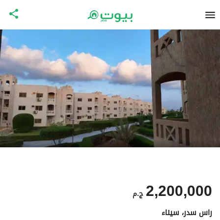
2,200,000
ج.م
راس سدر، سيناء