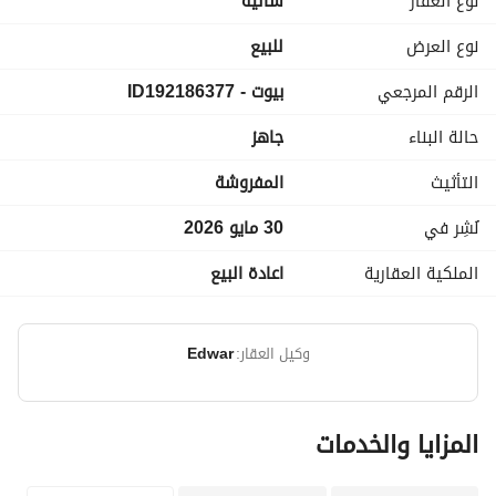
نوع العقار
شاليه
- غرفتين نوم
نوع العرض
للبيع
- مطبخ أمريكان
الرقم المرجعي
بيوت - ID192186377
- حمام
حالة البناء
جاهز
- 2 تراس على البحر و حدائق
التأثيث
المفروشة
نُشِر في
30 مايو 2026
الملكية العقارية
اعادة البيع
وكيل العقار:
Edwar
المزايا والخدمات