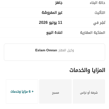
حالة البناء
جاهز
حمامات سباحة
جيم
التأثيث
غير المفروشة
ملاهي أطفال
كافيهات وخدمات متكاملة
نُشِر في
11 يوليو 2026
لاند سكيب رائع
الملكية العقارية
اعادة البيع
الموقع:
قريب من المدينة – 12 دقيقة بالعربية
وكيل العقار:
Eslam Omran
مميزاته:
المزايا والخدمات
- من أفضل الفيوهات في الشاليهات
- كل الخدمات جوه الكمبوند
- مناسب للاستثمار أو المصيف
+ 6 مزايا وخدمات
للتواصل واتساب أو خاص: 
#(
عرض معلومات الاتصال
شرفة أو تراس
مسبح
))
#(
عرض معلومات الاتصال
عرض معلومات الاتصال