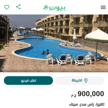
الخريطة
اطلب فيديو
900,000
ج.م
تافيرا، راس سدر، سيناء