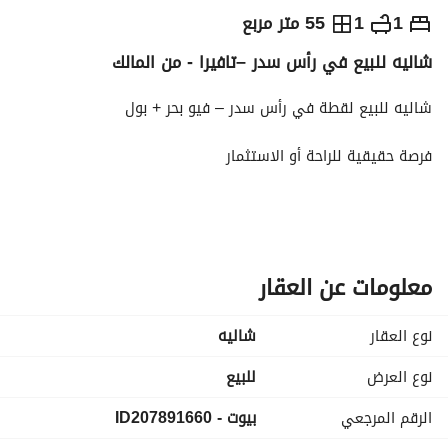
ج.م
900,000
1
1
55 متر مربع
شاليه للبيع في رأس سدر –تافيرا - من المالك
التفاصيل
الاتجاهات والمؤشرات
رهن عقاري
الا
شاليه للبيع لقطة في رأس سدر – فيو بحر + بول
فرصة حقيقية للراحة أو الاستثمار
شاليه غرفة + ريسبشن
مساحة 55 متر
دور أول
فيو مميز جدًا (بحر + حمام سباحة)
معلومات عن العقار
خالص الأقساط
نوع العقار
شاليه
السعر: 1,000,000 جنيه
قابل للتفاوض البسيط بعد المعاينة
نوع العرض
للبيع
الرقم المرجعي
بيوت - ID207891660
مميزات الكمبوند:
أكوا بارك