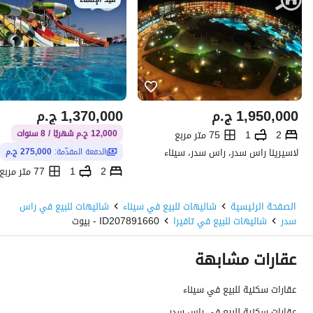
1,950,000
ج.م
1,370,000
ج.م
2
1
75 متر مربع
12,000 ج.م شهريًا / 8 سنوات
لاسيرينا راس سدر، راس سدر، سيناء
الدفعة المقدّمة:
275,000 ج.م
2
1
77 متر مربع
لاسيرينا عيون موسى، راس سدر، 
الصفحة الرئيسية
شاليهات للبيع في سيناء
شاليهات للبيع في راس
سدر
شاليهات للبيع في تافيرا
ID207891660 - بيوت
عقارات مشابهة
عقارات سكنية للبيع في سيناء
عقارات سكنية للبيع في راس سدر