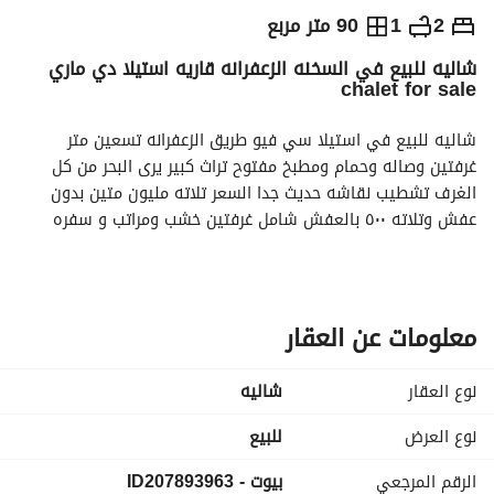
ج.م
3,200,000
2
1
90 متر مربع
شاليه للبيع في السخنه الزعفرانه قاريه استيلا دي ماري
التفاصيل
الاتجاهات والمؤشرات
رهن عقاري
الا
chalet for sale
شاليه للبيع في استيلا سي فيو طريق الزعفرانه تسعين متر 
غرفتين وصاله وحمام ومطبخ مفتوح تراث كبير يرى البحر من كل 
الغرف تشطيب نقاشه حديث جدا السعر تلاته مليون متين بدون 
عفش وتلاته ٥٠٠ بالعفش شامل غرفتين خشب ومراتب و سفره 
ومطبخ خشب وركنه تلاجه وغساله وبوتجاز من الاجهزه فقط 
وملحوظه انا مش هابيع التكيفات والميكرويفات والمراوح 
والشاشات روافع المطبخ الأواني دي حاجتي وهاخدها للتواصل 
#(
#
عرض معلومات الاتصال
عرض معلومات الاتصال
معلومات عن العقار
))
#(
عرض معلومات الاتصال
عرض معلومات الاتصال
نوع العقار
شاليه
نوع العرض
للبيع
الرقم المرجعي
بيوت - ID207893963