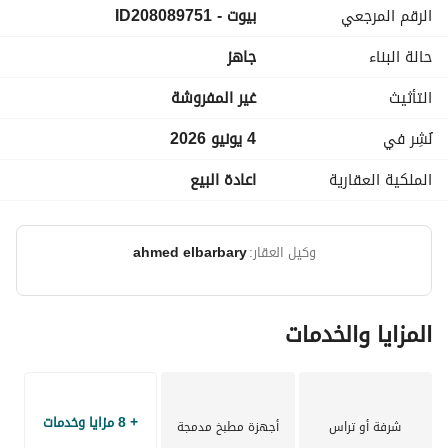
الرقم المرجعي
بيوت - ID208089751
حالة البناء
جاهز
التأثيث
غير المفروشة
نُشِر في
4 يونيو 2026
الملكية العقارية
اعادة البيع
وكيل العقار:
ahmed elbarbary
المزايا والخدمات
+ 8 مزايا وخدمات
شرفة أو تراس
أجهزة مطبخ مدمجة