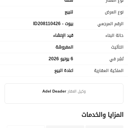
نوع العقار
شقة
للمعاينه والاستعلام
نوع العرض
للبيع
#(
#
عرض معلومات الاتصال
عرض معلومات الاتصال
الرقم المرجعي
بيوت - ID208110426
#(
#(
عرض معلومات الاتصال
عرض معلومات الاتصال
)))
عرض معلومات الاتصال
حالة البناء
قيد الإنشاء
التأثيث
المفروشة
نُشِر في
6 يونيو 2026
الملكية العقارية
اعادة البيع
وكيل العقار:
Adel Deader
المزايا والخدمات