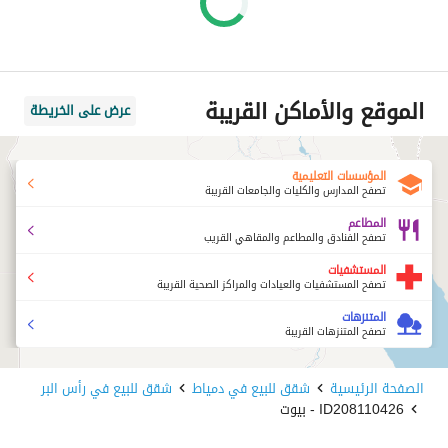
الموقع والأماكن القريبة
عرض على الخريطة
المؤسسات التعليمية
تصفح المدارس والكليات والجامعات القريبة
المطاعم
تصفح الفنادق والمطاعم والمقاهي القريب
المستشفيات
تصفح المستشفيات والعيادات والمراكز الصحية القريبة
المتنزهات
تصفح المتنزهات القريبة
الصفحة الرئيسية
شقق للبيع في دمياط
شقق للبيع في رأس البر
ID208110426 - بيوت