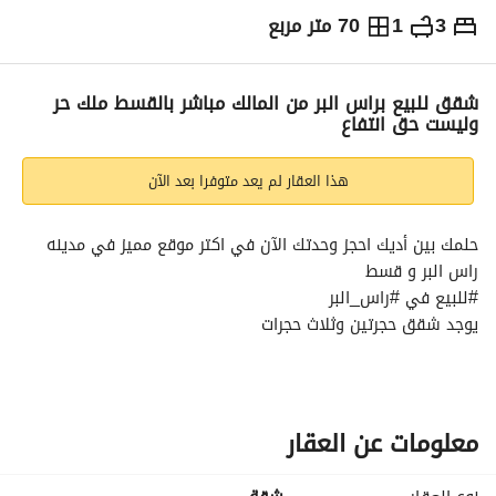
3
1
70 متر مربع
ج.م
2,200,000
والمؤشرات
الاماكن القريبة
شقق للبيع براس البر من المالك مباشر بالقسط ملك حر
وليست حق انتفاع
هذا العقار لم يعد متوفرا بعد الآن
حلمك بين أديك احجز وحدتك الآن في اكتر موقع مميز في مدينه 
راس البر و قسط
#للبيع في #راس_البر
يوجد شقق حجرتين وثلاث حجرات
مساحات تبداء من ٧٠ م
حصه في الارض ( ملك حر )
موقع مميز جدا في مدينه راس البر
استلام #تشطيب سوبر #لوكس
معلومات عن العقار
من المالك مباشر
جولدن هوم