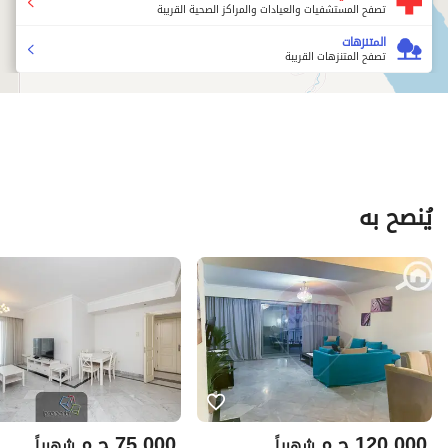
تصفح المستشفيات والعيادات والمراكز الصحية القريبة
المتنزهات
تصفح المتنزهات القريبة
يُنصح به
120,000
ج.م
75,000
ج.م
شهرياً
شهرياً