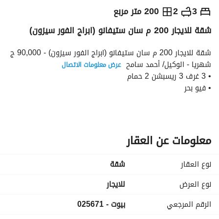
ج.م
90,000
شهرياً
3
2
200 متر مربع
شقة للايجار 200 م سان ستيفانو (ابراج الفور سيزون)
والمؤشرات
الاماكن القريبة
شقة للايجار 200 م سان ستيفانو (ابراج الفور سيزون) - 90,000 ج 
شهريا - الوكيل/ أحمد سامح 
عرض معلومات الاتصال
• 3 غرف 3 ريسبشن 2 حمام
• فيو بحر
• إمكانية للإيجار اليومي 4,000 ج
• شروط التعاقد (شهرين تأمين - شهرين مقدم - شهر عمولة)
• كود: 025671
معلومات عن العقار
نوع العقار
شقة
نوع العرض
للايجار
الرقم المرجعي
بيوت - 025671