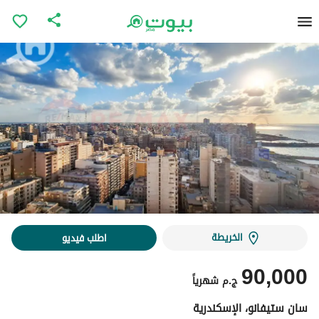
الخريطة
اطلب فيديو
90,000
ج.م
شهرياً
سان ستيفانو، الإسكندرية