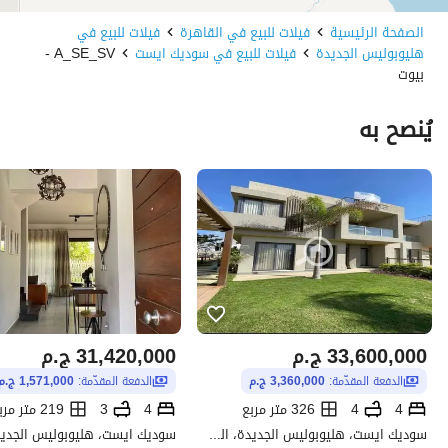
الصفحة الرئيسية
فيلات للبيع في القاهرة
فيلات للبيع في
هليوبوليس الجديدة
فيلات للبيع في سوديك ايست
A_SE_SV -
بيوت
يُنصح به
33,600,000
ج.م
31,420,000
ج.م
الدفعة المقدّمة:
3,360,000 ج.م
الدفعة المقدّمة:
1,571,000 ج.م
4
4
326 متر مربع
4
3
219 متر مربع
سوديك ايست، هليوبوليس الجديدة، القاهرة