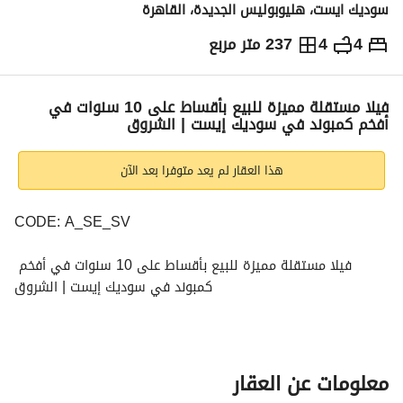
سوديك ايست، هليوبوليس الجديدة، القاهرة
4
4
237 متر مربع
ج.م
34,000,000
والمؤشرات
الاماكن القريبة
فيلا مستقلة مميزة للبيع بأقساط على 10 سنوات في
أفخم كمبوند في سوديك إيست | الشروق
هذا العقار لم يعد متوفرا بعد الآن
CODE: A_SE_SV
فيلا مستقلة مميزة للبيع بأقساط على 10 سنوات في أفخم 
كمبوند في سوديك إيست | الشروق
روزوود
اتصل بنا الآن!
معلومات عن العقار
مساحة المبنى: 237 متر مربع