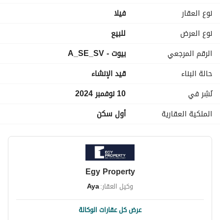
مساحة الأرض: 401 متر مربع
نوع العقار
فیلا
عدد غرف النوم: 4
نوع العرض
للبيع
عدد الحمامات: 4
الرقم المرجعي
بيوت - A_SE_SV
السعر الإجمالي: 34,000,000 جنيه مصري
حالة البناء
قيد الإنشاء
تقسيط على 10 سنوات
نُشِر في
10 نوفمبر 2024
اتصل بنا الآن!
الملكية العقارية
أول سكن
CODE: A_SE_SV
•	Sodic East
-	650 Acres
Egy Property
-	5 minutes from El Sherouk
-	20 minutes to New Cairo
وكيل العقار:
Aya
-	25 minutes to Cairo International Airport and the 
New Administrative Capital
عرض كل عقارات الوكالة
-	26 acres landscapes