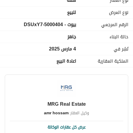
نوع العقار
شقة
الصيانة : مدفوعه بالكامل من ضمن السعر  
نوع العرض
للبيع
------------
الرقم المرجعي
بيوت - 5000404-DSUxY7
-تفاصيل عن المشروع \ الكمبوند
حالة البناء
جاهز
-اسم الكمبوند : كريستال بلازا 
نُشِر في
4 مارس 2025
-اللوكيشن : علي دائري المعادي مباشرة بين كارفور المعادي و 
الملكية العقارية
اعادة البيع
نفق السخنه 
-المطور العقاري : معمار المرشدي
-الخدمات : امن وحراسه - كاميرات مراقبه - كارت دخول البرج للملاك 
فقط - صيدليات - كامل المرافق غاز وكهرباء و مايه
MRG Real Estate
وكيل العقار:
amr hossam
------------
عرض كل عقارات الوكالة
-بريف عن شركه MRG للتسويق العقاري