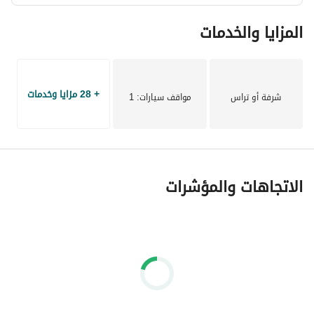
المزايا والخدمات
-شركة MRG للتسويق العقارى احدى الشركات الرائدة فى مجال 
التسويق العقارى تأسست سنة 2007 ومقرها بالمعادى بالقاهرة 
وتقوم بالترويج للمشروعات السكنية والادارية والتجارية بالتجمع 
الخامس والعاصمة الادارية واكتوبر والشيخ زايد بالاضافة للساحل 
+ 28 مزايا وخدمات
الشمالي والعين السخنة وكذلك المعادى ومدينة نصر.  
شرفة أو تراس
مواقف سيارات
: 1
-نهتم بالعميل وخدمة ما بعد البيع ونحن مستشارك العقارى اينما 
كنت
الاتجاهات والمؤشرات