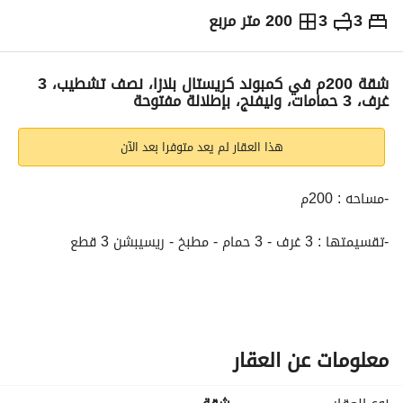
3
3
200 متر مربع
ج.م
4,700,000
التفاصيل
الاتجاهات والمؤشرات
رهن عقاري
الا
شقة 200م في كمبوند كريستال بلازا، نصف تشطيب، 3
غرف، 3 حمامات، وليفنج، بإطلالة مفتوحة
هذا العقار لم يعد متوفرا بعد الآن
-مساحه : 200م
-تقسيمتها : 3 غرف - 3 حمام - مطبخ - ريسيبشن 3 قطع
-شقه في مشروع كريستال بلازا لمعمار المرشدي 
-استلام : فوري
معلومات عن العقار
-تشطيب : نص تشطيب 