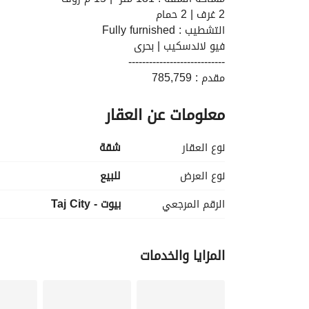
2 غرف | 2 حمام  
التشطيب : Fully furnished 
فيو لاندسكيب | بحرى                        
----------------------------
مقدم : 785,759  
سعر الوحدة : 7,857,591  
معلومات عن العقار
والمتبقى اقساط متساوية على 12 سنـة
---------------------------
بجانب : ميراج سيتى ، فندق كيمبنسكى ، جى دبلو مار
نوع العقار
شقة
نوع العرض
للبيع
الرقم المرجعي
بيوت - Taj City
المزايا والخدمات