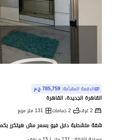
الدفعة المقدّمة:
785,759 ج.م
القاهرة الجديدة، القاهرة
2 غرف
2 حمامات
131 متر مربع
شقة متشطبة دابل فيو بسعر مش هيتكرر بكمبوند 
التفاصيل
الاتجاهات والمؤشرات
الموقع وال
مساحة الشقة : 131 متر  | 15 م روف                                           