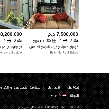
7,500,000
ج.م
8,200,000
2
2
150 متر مربع
2
2
كومباوند فيلدج جيت، التجمع الخامس، القاهرة الجديدة، القاهرة
ney real estate
Estimate Real Estate
نبذة عنا
|
اتصل بنا
|
سياسة الخصوصية و الشرو
مَصر
الدولة:
© 2008 - 2026 Bayut.eg المنصة العقارية في مصر