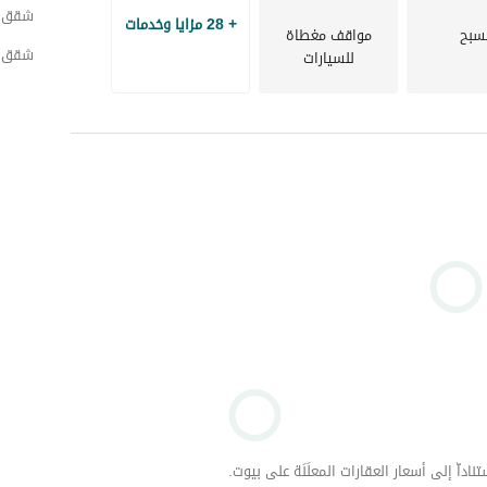
شقق ل
+ 28 مزايا وخدمات
سبح
مواقف مغطاة
شقق ل
للسيارات
داّ إلى أسعار العقارات المعلَنَة على بيوت.