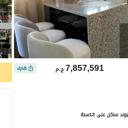
7,857,591
ج.م
شارك
ساكن على 12سنة
أماكن القريبة