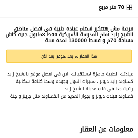
70 متر مربع
ج.م
3,000,000
التفاصيل
الاتجاهات والمؤشرات
رهن عقاري
الا
فرصة مش هتتكرر استلم عيادة طبية فى افضل مناطق
الشيخ زايد أمام المدرسة الأمريكية فقط 3مليون جنيه كاش
مساحة 70م و قسط 130000 لمدة سنة
هذا العقار لم يعد متوفرا بعد الآن
عيادتك الطبية جاهزة لاستقبالك الان فى افضل موقع بالشيخ زايد 
كمباوند زايد ديونز ، مميزات المول وجوده وسط كثافة سكانية 
راقية جدا فى قلب مدينة الشيخ زايد
كمباوند فيلات ديونز و بجوار العديد من الكمباوند مثل جرينز و جنة 
زايد و ديونز كومبلكس و الاسكان الحدائقى
و بجوار العديد من المولات الطبية و الترفيهية ، و المستشفيات 
الكبرى مثل زايد التخصصى و جلوبال كير
ايضا العديد منالعيادات التخصصية المحتلفة . 
معلومات عن العقار
بالاضاغة لوجود المول على ميدان رئيسى يطل من الامام على 