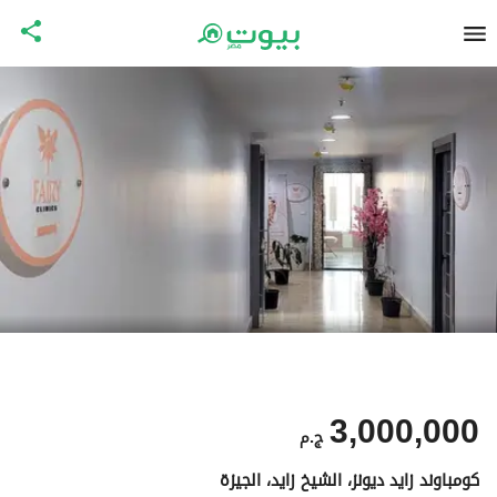
3,000,000
ج.م
كومباوند زايد ديونز، الشيخ زايد، الجيزة