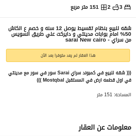
3
2
151 متر مربع
ج.م
4,800,000
والمؤشرات
الاماكن القريبة
شقه للبيع بنظام تقسيط يوصل 12 سنه و خصم ع الكاش
50% امام بوابات مدينتي و دايركت علي طريق السويس
من سراي - sarai New cairo
هذا العقار لم يعد متوفرا بعد الآن
((( شقه للبيع في كمبوند سراي Sarai سور في سور مع مدينتي 
في اول قطعه ارض في المستقبل Mostqbal )))
المساحه: 151 متر
3 غرفه: فيو علي الاند سكيب اكبر مساحات خضراء
2 حمام
----------------------------
المطلوب : 4,800,000 كاش
معلومات عن العقار
و متاح نظام اقساط يوصل 12 سنه 