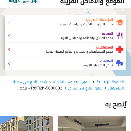
الموقع والأماكن القريبة
عرض على الخريطة
المؤسسات التعليمية
تصفح المدارس والكليات والجامعات القريبة
المطاعم
تصفح الفنادق والمطاعم والمقاهي القريب
المستشفيات
تصفح المستشفيات والعيادات والمراكز الصحية القريبة
المتنزهات
تصفح المتنزهات القريبة
الصفحة الرئيسية
شقق للبيع في القاهرة
شقق للبيع في مدينة
المستقبل
شقق للبيع في سراى
5000692-R8Fl2h - بيوت
يُنصح به