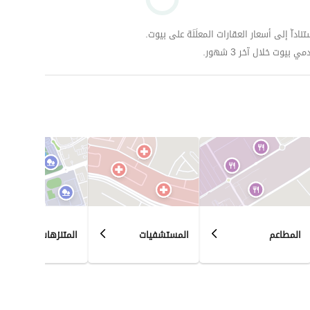
داّ إلى أسعار العقارات المعلَنَة على بيوت.
وت خلال آخر 3 شهور.
المطاعم
المستشفيات
المتنزهات