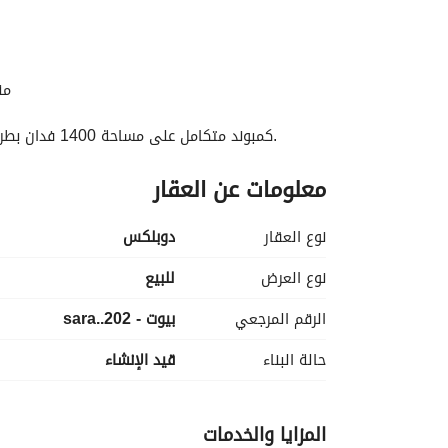
من
كمبوند متكامل على مساحة 1400 فدان بطريق السويس مباشرةً، بجوار مدينتي والعاصمة الإدارية الجديدة. 
معلومات عن العقار
نوع العقار
دوبلكس
نوع العرض
للبيع
الرقم المرجعي
بيوت - sara..202
حالة البناء
قيد الإنشاء
المزايا والخدمات