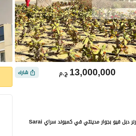
13,000,000
ج.م
شارك
بمقدم يبدأ من 10% امتلك دوبلكس 202م كورنر دبل فيو بجوار مدينتي في كمبوند سراي Sarai
أماكن القريبة