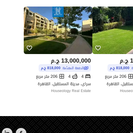
1
ج.م
13,000,000
ج.م
ة:
818,000 ج.م
الدفعة المقدّمة:
818,000 ج.م
206 متر مربع
4
4
206 متر مربع
ستقبل، القاهرة
سراى، مدينة المستقبل، القاهرة
Houseology Real Estate
Houseol