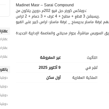
Madinet Masr – Sarai Compound
دوبلكس كورنر دبل فيو 202م دورين يتكون من:
ريسبشن 3 قطع + مطبخ + 4 غرف + 3 حمام + 2 تراس. 
هم غرفة ماستر بدريسنج _ غرفة ماستر- تراس كبير على الفيو
عقارا
_ الموقع:
عقارات
- على طريق السويس مع محور الأمل، سور بسور مع مدينتي
عقارات
- 5 دقائق من الدائري الإقليمي. 
- 15 دقيقة من الدائري والجامعة الأمريكية. 
عقارا
التأثيث
غير المفروشة
_ تفاصيل المشروع:
نُشِر في
9 أكتوبر 2025
بالقر
- 20% مباني – 80% مساحات خضراء
الملكية العقارية
أول سكن
- المشروع مقسم إلى مراحل، لكل مرحلة خدماتها الخاصة
دوبليك
دوبلي
_ الخدمات والمرافق:
- ملاعب كرة قدم وتنس
دوبليك
- حمامات سباحة
دوبلي
- بحيرات صناعية