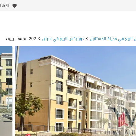
الإعلا
 للبيع في مدينة المستقبل
دوبليكس للبيع في سراى
sara..202 - بيوت