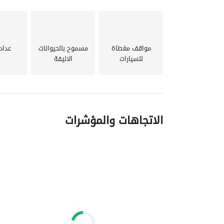
مواقف مغطاة
مسموح بالحيوانات
عداد
للسيارات
الاليفة
- عيش الرفاهية في سراي – أضخم مشروع سكني من شركة مدينة مصر!
الاتجاهات والمؤشرات