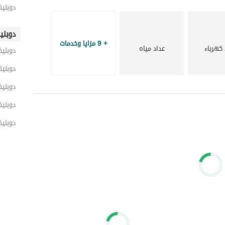
- Mini Club House. 
دوبليك
- مساحات خضراء ومناظر طبيعية. 
- مولات ومناطق تجارية. 
دوبلي
+ 9 مزايا وخدمات
 كهرباء
عداد مياه
دوبلي
دوبليك
دوبلي
دوبلي
دوبليك