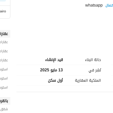
 whatsapp
تصال
airo
عقارا
عقارات
عقارات
حالة البناء
قيد الإنشاء
عقارات
استودي
نُشِر في
13 مايو 2025
استودي
الملكية العقارية
أول سكن
استودي
بالقر
شقق ل