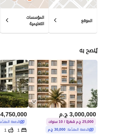
المؤسسات
الموقع
التعليمية
– البنفسج – الياسمين – بيت الوطن) 
يُنصح به
🔻 OUR STRATEGY
🔻 PROJECTS
3,000,000
ج.م
4,750,000
25,000 ج.م شهريًا / 10 سنوات
الدفعة المقدّم
🟩 1- C-Yard ( تجاري - اداري - طبي )
1
1
الدفعة المقدّمة:
30,000 ج.م