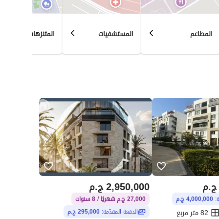
‎◻- سابقه اعمال اكثر من 80 مشروع في مناطق القاهرة الجديدة( الاندلس – النرجس – النرجس الجديدة - القرنفل 
المطاعم
المستشفيات
المتنزهات
ج.م
2,950,000
ج.م
ة:
4,000,000 ج.م
27,000 ج.م شهريًا / 8 سنوات
82 متر مربع
الدفعة المقدّمة:
295,000 ج.م