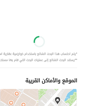
13 فدان 
مبنى على 25%
G+5
2 main gate 
📌semi finished
📌delivery 3 years
*يتم احتساب هذا البحث الشائع باستخدام خوارزمية عقارية استنا
📌 Facilities 
**يستند البحث الشائع إلى عمليات البحث التي قام بها مستخدمي بي
🔴under ground parking 
🔴club house 
🔴commercial area ( strep mall )
🔴pools 
الموقع والأماكن القريبة
🔴 landscape and water features 
📌maintenance 8%
 Concrete Developments