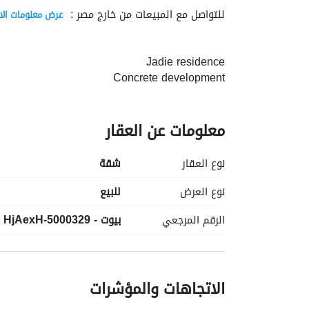
للتواصل مع المبيعات من خارج مصر : 
عرض معلومات الا
Jadie residence
Concrete development
Location andalos 
معلومات عن العقار
اميز مناطق التجمع الخامس 
2min from 90. st
5min from AUC 
نوع العقار
شقة
5min from mivida compound 
3min from hyde park 
نوع العرض
للبيع
-----------------------
الرقم المرجعي
بيوت - 5000329-HjAexH
بالتعاون مع اقوى الاستشاريين 
📍Azure - عمر عقيل 
📍محرم بخوم 
📍MRB 
الاتجاهات والمؤشرات
------------------------
Project details 