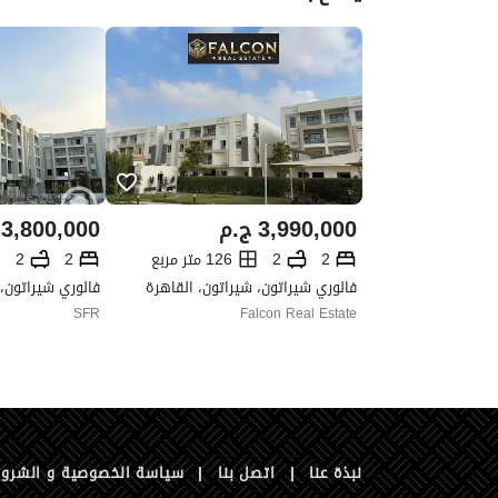
3,990,000
ج.م
3,800,000
2
2
126 متر مربع
2
2
فالوري شيراتون، شيراتون، القاهرة
فالوري شيراتون، 
SFR
Falcon Real Estate
نبذة عنا
|
اتصل بنا
|
سياسة الخصوصية و الشرو