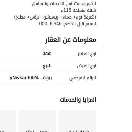
الكمبوند متكامل الخدمات والمرافق 
شقة مساحة 115م
(2غرفة نوم+ حمام+ ريسبشن+ تراس+ مطبخ)
السعر قبل الخصم: 6.546. 000
السعر بعد الخصم: 3.273. 000
معلومات عن العقار
او بمقدم 654 الف وبالتقسيط على 10سنين 
للتفاصيل: 
 & whatsapp
عرض معلومات الاتصال
نوع العقار
شقة
نوع العرض
للبيع
الرقم المرجعي
بيوت - 6624-yNwkar
المزايا والخدمات