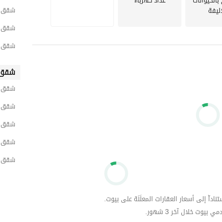
الحيوانات
عداد كهرباء
شقق ل
اليفة
شقق ل
شقق لل
شقق 
شقق لل
شقق ل
شقق ل
شقق ل
شقق ل
داّ إلى أسعار العقارات المعلَنَة على بيوت.
وت خلال آخر 3 شهور.