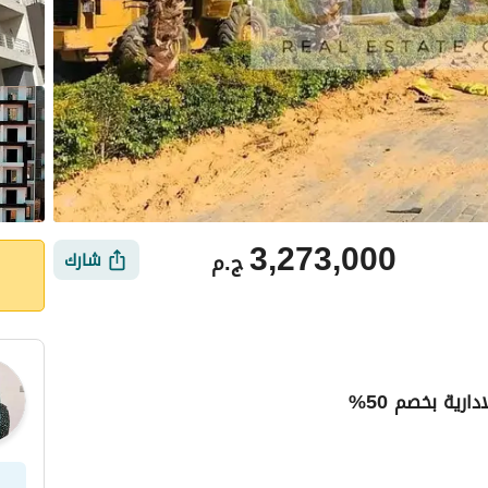
3,273,000
ج.م
شارك
ي
الموقع والأماكن القريبة