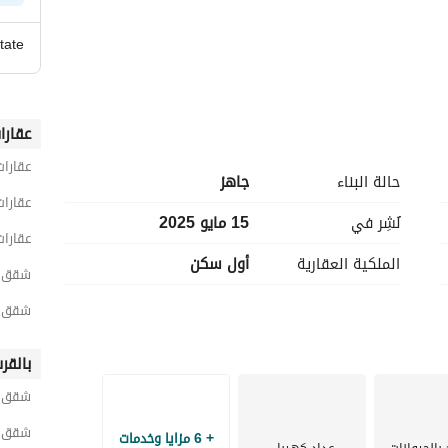
tate
عقارا
عقارات
حالة البناء
جاهز
عقارات
نُشِر في
15 مايو 2025
عقارات
الملكية العقارية
أول سكن
شقق 2 غرفة نوم للبيع في القاه
شقق 2 غرفة نوم للبيع في العاصمة الإدارية الج
بالقر
شقق لل
شقق ل
+ 6 مزايا وخدمات