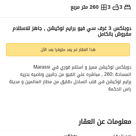
3
3
260 متر مربع
ج.م
15,750,000
والمؤشرات
الاماكن القريبة
دوبلكس 3 غرف سي فيو برايم لوكيشن , جاهز للاستلام
مفروش بالكامل
هذا العقار لم يعد متوفرا بعد الآن
دوبلكس لوكيشن مميز و استلم فوري في Marassi
المساحة :260 , مباشره علي الفيو من جانبين وناصيه بحريه
برايم لوكيشن فى قلب الساحل دقايق من مطار العالمين و مدينة 
راس الحكمة
مكونه من : 3 غرف نوم ( منهم واحده ماستر بدريسنج و حمام ) - 3 
حمامات
للمعاينه و زيارة الكومبوند أتصل الأن على
عرض معلومات الاتصال
S. Q-4239
معلومات عن العقار
عن المشروع:-