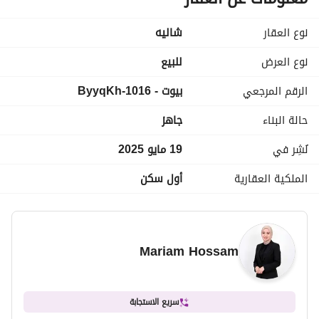
بمقدم 10% وباقساط تصل الى 10 سنوات
نوع العقار
شاليه
للحجز والاستععلام
نوع العرض
للبيع
عرض معلومات الاتصال
الرقم المرجعي
بيوت - 1016-ByyqKh
حالة البناء
جاهز
نُشِر في
19 مايو 2025
الملكية العقارية
أول سكن
Mariam Hossam
سريع الاستجابة