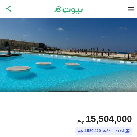
15,504,000
ج.م
الدفعة المقدّمة:
1,550,400 ج.م