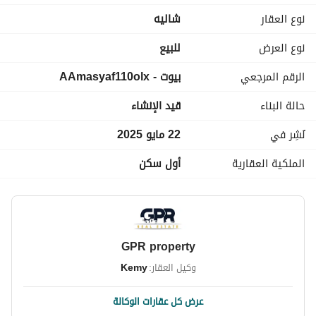
نوع العقار
شاليه
السعر الاجمالي:13,500,000
مطلوب كاش 5% و الباقي اقساط
نوع العرض
للبيع
الرقم المرجعي
بيوت - AAmasyaf110olx
للتواصل و المعاينة (مكالمة او واتساب) 
عرض معلومات الاتصال
حالة البناء
قيد الإنشاء
نُشِر في
22 مايو 2025
الملكية العقارية
أول سكن
GPR property
وكيل العقار:
Kemy
عرض كل عقارات الوكالة