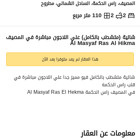
المصيف، راس الحكمة، الساحل الشمالي، مطروح
2
2
110 متر مربع
ج.م
13,500,000
والمؤشرات
الاماكن القريبة
شالية (متشطب بالكامل) علي اللاجون مباشرة في المصيف
Al Masyaf Ras Al Hikma
هذا العقار لم يعد متوفرا بعد الآن
شالية متشطب بالكامل فيو مميز جدا علي اللاجون مباشرة في 
قلب راس الحكمه
في المصيف راس الحكمة Al Masyaf Ras El Hekma 
المساحة :110
التقسيمة :(2غرف/ 2حمام/ ناني روم/ مطبخ/ تراس/ رسيبشن)
متاح معاينة و فيديو توضيحي للشالية
معلومات عن العقار
الكمبوند به جميع المرافق و الحدمات