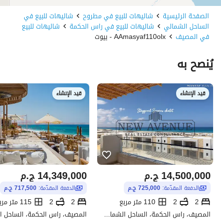
الصفحة الرئيسية
شاليهات للبيع في مطروح
شاليهات للبيع في
الساحل الشمالي
شاليهات للبيع في راس الحكمة
شاليهات للبيع
في المصيف
AAmasyaf110olx - بيوت
يُنصح به
قيد الإنشاء
قيد الإنشاء
14,500,000
ج.م
14,349,000
ج.م
الدفعة المقدّمة:
725,000 ج.م
الدفعة المقدّمة:
717,500 ج.م
2
2
110 متر مربع
2
2
115 متر مربع
المصيف، راس الحكمة، الساحل الشمالي، مطروح