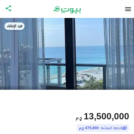
قيد الإنشاء
13,500,000
ج.م
الدفعة المقدّمة:
675,000 ج.م