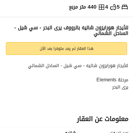
5
4
440 متر مربع
ج.م
30,000
يومياً
والمؤشرات
الاماكن القريبة
للأيجار هورايزون شاليه بالرووف يرى البحر - سي شيل -
الساحل الشمالي
هذا العقار لم يعد متوفرا بعد الآن
للأيجار هورايزون شاليه - سي شيل - الساحل الشمالي
مرحلة Elements
يرى البحر 
 مساحة : 440 متر
فرش مودرن بالكامل
معلومات عن العقار
 يتكون من : 5 نوم - 4 حمام - مطبخ - ريسبشن - غرفة سائق 
بحمام 