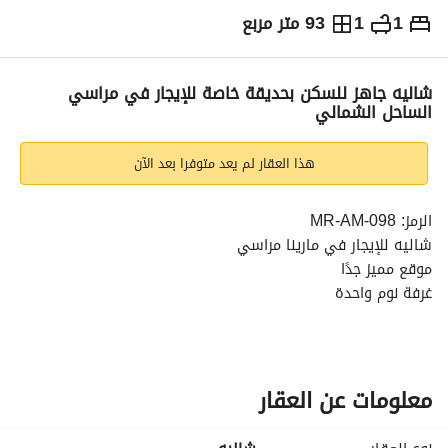
1
1
93 متر مربع
ج.م
11,000
يومياً
والمؤشرات
الاماكن القريبة
شاليه جاهز للسكن بحديقة خاصة للإيجار في مراسي
الساحل الشمالي
هذا العقار لم يعد متوفرا بعد الآن
الرمز: MR-AM-098
شاليه للإيجار في مارينا مراسي
موقع مميز جدًا
غرفة نوم واحدة
حمام واحد
مفروش بالكامل
——————————-
السعر المطلوب: ١١ ألف لليلة
معلومات عن العقار
————————————
استمتع بعطلة مميزة في مارينا مراسي، إحدى أرقى مراحل 