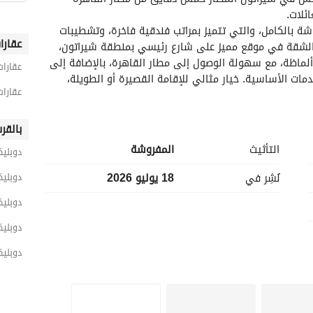
ئلات. 
‎استمتع بإقامة فندقية راقية في هذه الشقة المفروشة بالكامل، والتي تتميز بمراتب فندقية فاخرة، وتشطيبات 
عقارا
ألترا سوبر لوكس، وتصميم داخلي عصري وأنيق. تقع الشقة في موقع مميز على شارع رئيسي بمنطقة شيراتون، 
على بُعد دقائق فقط من سيتي ستارز وسيتي سنتر ألماظة، مع سهولة الوصول إلى مطار القاهرة، بالإضافة إلى 
عقارات
المطاعم والمقاهي ومحلات السوبر ماركت وجميع الخدمات الأساسية. خيار مثالي للإقامة القصيرة أو الطويلة، 
عقارات
بالقر
التأثيث
المفروشة
دوبليك
نُشِر في
18 يوليو 2026
دوبليك
دوبليك
دوبلي
دوبليك