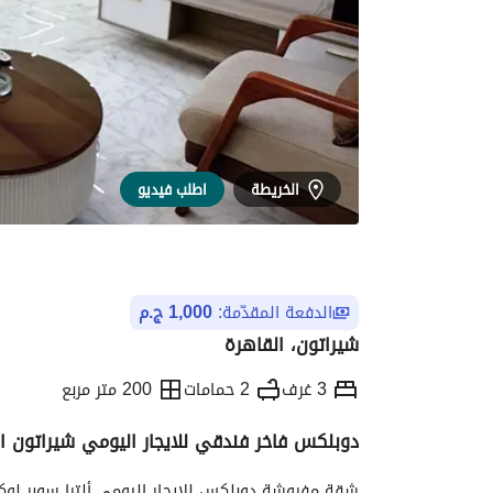
الخريطة
اطلب فيديو
الدفعة المقدّمة:
1,000 ج.م
شيراتون، القاهرة
3 غرف
2 حمامات
200 متر مربع
دوبلكس فاخر فندقي للايجار اليومي شيراتون ا
التفاصيل
الاتجاهات والمؤشرات
الموقع وال