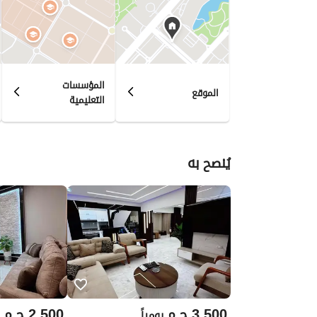
المؤسسات
الموقع
التعليمية
يُنصح به
3,500
ج.م
2,500
ج.م
يومياً