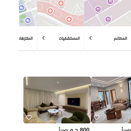
المطاعم
المستشفيات
المتنزهات
800
ج.م
يومياً
يومياً