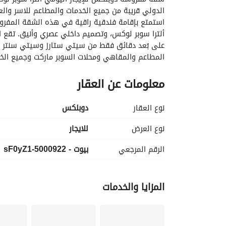
الدولي قريبة من جميع الخدمات والمطاعم للاسر والعا
ويوفر أعلى مستويات الراحة والرفاهية
معلومات عن العقار
٣ غرف و٢ حمام
واي فاي
اسانسير
نوع العقار
دوبلكس
العقار مكيف باكمله
متوفر كافة الأجهزة الكهربائية
نوع العرض
للايجار
الرقم المرجعي
بيوت - 5000922-sF0yZ1
المزايا والخدمات