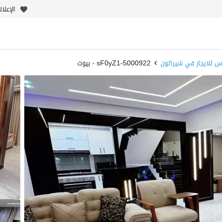
الإعلا
س للايجار في شيراتون
5000922-sF0yZ1 - بيوت