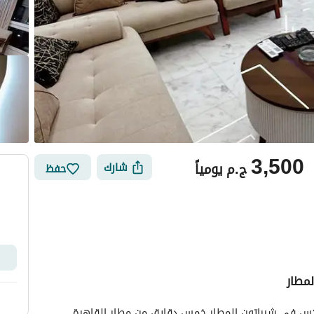
3,500
ج.م
يومياً
شارك
حفظ
لمطار
أماكن القريبة
شقة مفروشة دوبلكس للإيجار اليومي ألترا سوبر لوكس في شيراتون المطار خمس دقايق من مطار القاهرة 