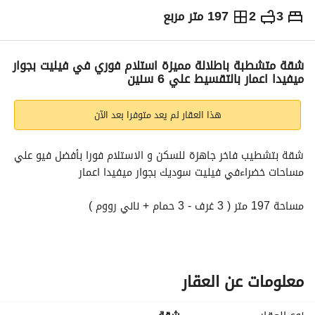
3
2
197 متر مربع
ج.م
6,600,000
التفاصيل
الاتجاهات والمؤشرات
رهن عقاري
الا
شقة متشطبة باطلالة مميزة استلام فوري في فيليت بجوار
ميفيدا اعمار بالتقسيط علي 6 سنين
هذا العقار لم يعد متوفرا بعد الآن
شقة بتشطيب فاخر جاهزة للسكن و الاستلام فورا بأفضل فيو علي 
مساحات خضراءفي فيليت سوديك بجوار ميفيدا اعمار
مساحة 197 متر ( 3 غرف - 3 حمام + ناني رووم )
موقع مميز بقلب التجمع في الجولدن سكوير سر بسور مع ميفيدا 
اعمار - و بجوار كايرو فيستيفال سيتي
معلومات عن العقار
* موقع مميز في قلب التجمع الخامس