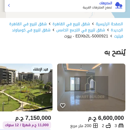
المتنزهات
تصفح المتنزهات القريبة
الصفحة الرئيسية
شقق للبيع في القاهرة
شقق للبيع في القاهرة
الجديدة
شقق للبيع في التجمع الخامس
شقق للبيع في كومباوند
فيليت
5000921-EDXb2L - بيوت
يُنصح به
قيد الإنشاء
6,600,000
ج.م
7,150,000
ج.م
3
2
200 متر مربع
11,000 ج.م شهريًا / 12 سنوات