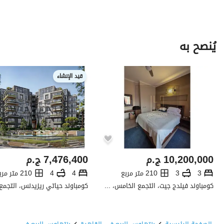
يُنصح به
قيد الإنشاء
10,200,000
ج.م
7,476,400
ج.م
3
3
210 متر مربع
4
4
210 متر مربع
كومباوند فيلدج جيت، التجمع الخامس، القاهرة الجديدة، القاهرة