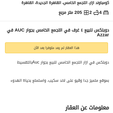
كومباوند ازار، التجمع الخامس، القاهرة الجديدة، القاهرة
4
2
205 متر مربع
ج.م
13,200,000
التفاصيل
الاتجاهات والمؤشرات
رهن عقاري
الا
دوبلكس للبيع ٤ غرف في التجمع الخامس بجوار AUC في
Azzar
هذا العقار لم يعد متوفرا بعد الآن
دوبلكس في ازار التجمع الخامس للبيع بجوار Aucبالتقسيط
بموقع متميز جدا وڨيو على لاند سكيب، واستمتع بحياة الهدوء 
والسكينة بعيدا عن حياة الصخب والإزعاج
نوع الوحدة/ دوبلكس
معلومات عن العقار
المساحة /205متر