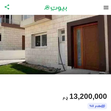
13,200,000
ج.م
مقدم 0%