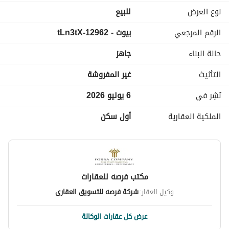
نوع العرض
للبيع
الرقم المرجعي
بيوت - 12962-tLn3tX
حالة البناء
جاهز
التأثيث
غير المفروشة
نُشِر في
6 يوليو 2026
الملكية العقارية
أول سكن
مكتب فرصه للعقارات
وكيل العقار:
شركة فرصه للتسويق العقارى
عرض كل عقارات الوكالة