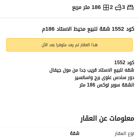
3
2
186 متر مربع
ج.م
5,000,000
التفاصيل
الاتجاهات والمؤشرات
رهن عقاري
الا
كود 1552 شقة للبيع محيط الاستاد 186م
هذا العقار لم يعد متوفرا بعد الآن
كود 1552
شقه للبيع الاستاد قريب جدا من مول جيفال
دور سادس علوى برج واسانسير 
الشقة سوبر لوكس 186 متر
مبانى 2010 كامله العدادات 
للتواصل والاستعلام :
عرض معلومات الاتصال
عرض معلومات الاتصال
عرض معلومات الاتصال
او شرفنا بمقر المكتب شارع حسن رضوان مع عنتر بن شداد خلف 
معلومات عن العقار
البنك الاهلى 
https://maps. app. goo. gl/coNyAJh8KFsXYeWx9
نوع العقار
شقة
شركة فرصة للتسويق العقاري