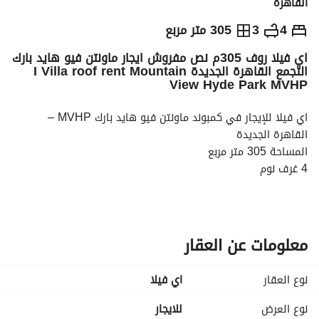
القاهرة
ج.م
65,000
شهرياً
4
3
305 متر مربع
اي فيلا روف 305م نص مفروش ايجار ماونتن فيو هايد بارك
والمؤشرات
الاماكن القريبة
التجمع القاهرة الجديدة I Villa roof rent Mountain
View Hyde Park MVHP
اي فيلا للإيجار في كمبوند ماونتن فيو هايد بارك MVHP – 
القاهرة الجديدة
المساحة 305 متر مربع
4 غرف نوم
3 حمامات
مطبخ وتكييفات
السعر : 65,000
للمزيد : كريم : 
عرض معلومات الاتصال
معلومات عن العقار
نوع العقار
اي فيلا
الموقع:
في قلب القاهرة الجديدة – التجمع الخامس. 
نوع العرض
للايجار