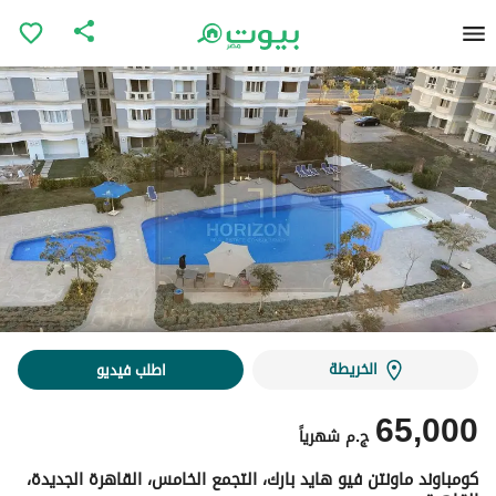
الخريطة
اطلب فيديو
65,000
ج.م
شهرياً
كومباوند ماونتن فيو هايد بارك، التجمع الخامس، القاهرة الجديدة،