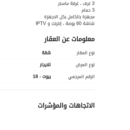
3 غرف ، غرفة ماستر
3 حمام
مجهزة بالكامل بكل الاجهزة
شاشة 60 بوصة ، إنترنت و IPTV
فرش فندقي و مكيفة
معلومات عن العقار
لوكيشن مميز في الشيخ زايد
7 دقايق من هايبر
نوع العقار
شقة
نوع العرض
للايجار
الرقم المرجعي
بيوت - 18
الاتجاهات والمؤشرات