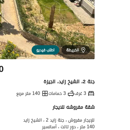
الخريطة
اطلب فيديو
0
جنة 2، الشيخ زايد، الجيزة
3 غرف
3 حمامات
140 متر مربع
شقة مفروشه للايجار
التفاصيل
الاتجاهات والمؤشرات
الموقع وال
للإيجار مفروش ، جنة زايد 2 ، الشيخ زايد
140 متر ، دور تالت ، أسانسير