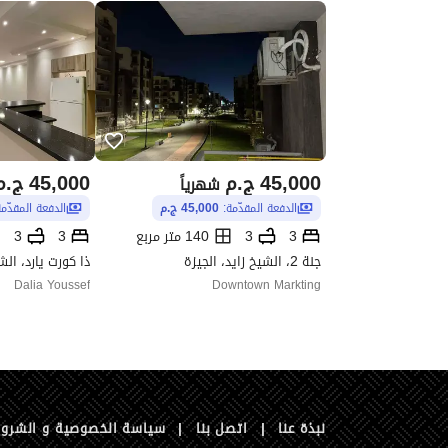
45,000
ج.م
45,000
ج.م
شهرياً
الدفعة المقدّمة:
45,000 ج.م
الدفعة المقدّم
3
3
140 متر مربع
3
3
جنة 2، الشيخ زايد، الجيزة
ذا كورت يارد، الش
Dalia Youssef
Downtown Markting
نبذة عنا
|
اتصل بنا
|
سياسة الخصوصية و الشرو