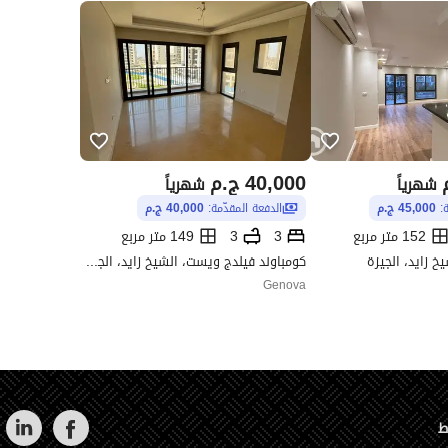
40,000
ج.م
شهرياً
شهرياً
ة:
45,000 ج.م
الدفعة المقدّمة:
40,000 ج.م
152 متر مربع
3
3
149 متر مربع
يخ زايد، الجيزة
كومباوند فيلدج ويست، الشيخ زايد، الجيزة
Genova
ط