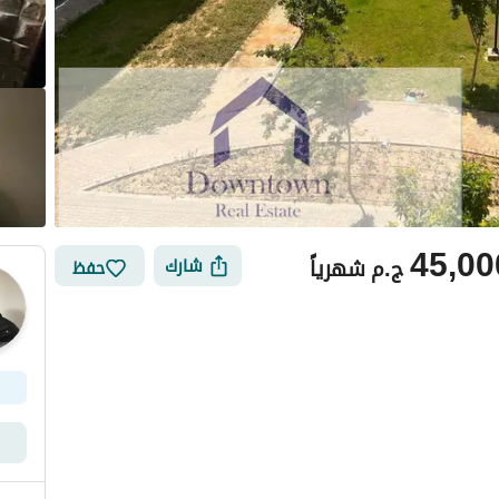
45,00
ج.م
شهرياً
شارك
حفظ
أماكن القريبة