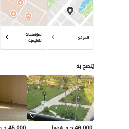
المؤسسات
الموقع
التعليمية
يُنصح به
46,000
ج.م
45,000
ج.م
شهرياً