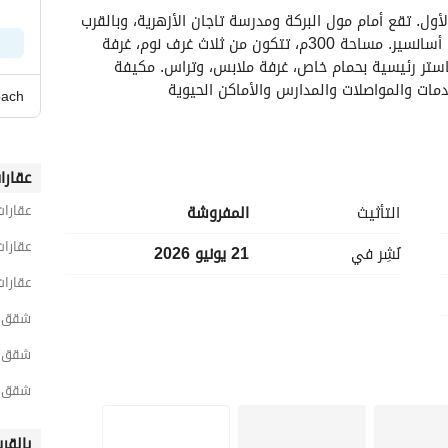
شقة مفروشة فاخرة للإيجار في البنفسج 2، التجمع الأول. تقع أمام مول البركة ومدرسة تاجان الأزهرية، وبالقرب 
من الرحاب ومحور محمد نجيب. بالدور الثاني، بحري، مع أسانسير. مساحة 300م، تتكون من ثلاث غرف نوم، غرفة 
معيشة مفتوحة على المطبخ، وصالة 5 قطع. غرفة ماستر رئيسية بحمام خاص، غرفة ملابس، وتراس. مكيفة 
خدمات والمواصلات والمدارس والأماكن الحيوية
oach
عقارا
عقارات
التأثيث
المفروشة
عقارات
نُشِر في
21 يونيو 2026
عقارات
شقق 4 غرف نوم للايجار في القاه
شقق 4 غرف نوم للايجار في القاهرة الجد
شقق 4 غرف نوم للايجار في التجمع ال
بالقر