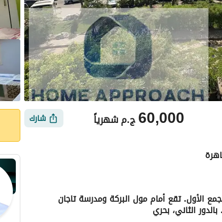
60,000
ج.م
شهرياً
شارك
وشة فاخرة للإيجار في البنفسج 2، التجمع الأول. تقع أمام مول البركة ومدرسة تاجان
بالدور الثاني، بحري
أماكن القريبة