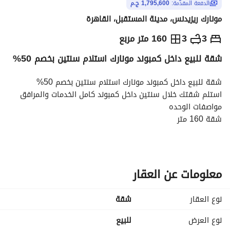
الدفعة المقدّمة:
1,795,600 ج.م
مونارك ريزيدنس، مدينة المستقبل، القاهرة
ج.م
8,978,000
3
3
160 متر مربع
شقة للبيع داخل كمبوند مونارك استلام سنتين بخصم 50%
والمؤشرات
الاماكن القريبة
شقة للبيع داخل كمبوند مونارك استلام سنتين بخصم 50%
استلم شقتك خلال سنتين داخل كمبوند كامل الخدمات والمرافق
مواصفات الوحده
شقة 160 متر
3 غرف
3 حمام
ريسبشن مفتوح
فيو لاند سكيب
معلومات عن العقار
لوكيشن الكمبوند
موقع المشروع داخل أميز لوكيشن فى المستقبل سيتى. 
نوع العقار
شقة
دقائق من القاهرة الجديدة والعاصمة الإدارية وجميع المحاور 
الرئيسية. 
نوع العرض
للبيع
. فيو مباشر علي منطقة فيلات مدينتى. 