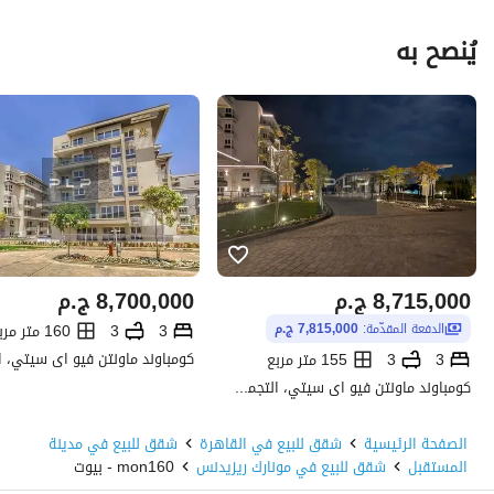
يُنصح به
8,715,000
ج.م
8,700,000
ج.م
3
3
160 متر مربع
الدفعة المقدّمة:
7,815,000 ج.م
3
3
155 متر مربع
كومباوند ماونتن فيو اى سيتي، التجمع الخامس، القاهرة الجديدة، القاهرة
الصفحة الرئيسية
شقق للبيع في القاهرة
شقق للبيع في مدينة
المستقبل
شقق للبيع في مونارك ريزيدنس
mon160 - بيوت