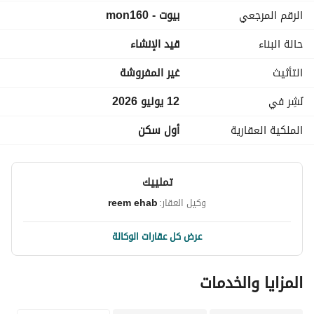
الرقم المرجعي
بيوت - mon160
حالة البناء
قيد الإنشاء
المرافق:
مساحات شاسعة للمناظر الطبيعية. 
التأثيث
غير المفروشة
مسجد. 
كلوب هاوس. 
نُشِر في
12 يوليو 2026
صالة رياضية ومنتجع صحي. 
الملكية العقارية
أول سكن
ملعب باديل. 
ملعب تنس. 
مضمار للركض. 
تملييك
مضمار للدراجات الهوائية. 
منطقة يوغا. 
وكيل العقار:
reem ehab
بحيرات ومسطحات مائية. 
منطقة صغيرة للأطفال. 
عرض كل عقارات الوكالة
حديقة مائية صغيرة. 
منطقة للحيوانات الأليفة. 
المزايا والخدمات
طبيب بيطري. 
متاهة. 