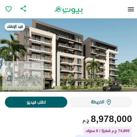
قيد الإنشاء
قيد الإنشاء
الخريطة
اطلب فيديو
8,978,000
ج.م
74,800 ج.م شهريًا / 8 سنوات