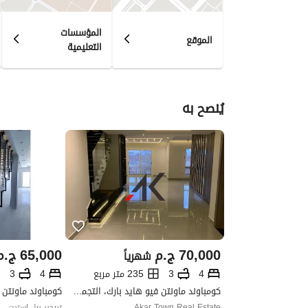
المؤسسات
الموقع
التعليمية
يُنصح به
70,000
ج.م
65,000
ج.م
شهرياً
4
3
235 متر مربع
4
3
كومباوند ماونتن فيو هايد بارك، التجمع الخامس، القاهرة الجديدة، القاهرة
Akar Town Real Estate
تريجير ريل استيت