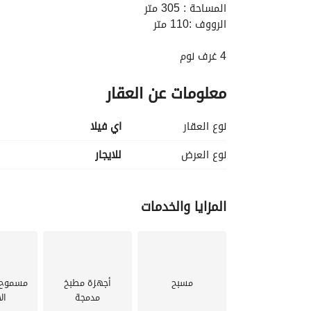
المساحة : 305 متر
الرووف :110 متر
4 غرف نوم
3 حمام
معلومات عن العقار
تشطيب الترا سوبر لوكس مودرن
نوع العقار
اي فيلا
اول سكن
نوع العرض
للايجار
مطبخ شيك جدا
تكيف كونسيلد
المزايا والخدمات
فيو حمام سباحة
كمبوند ماونتن فيو هايد بارك
مسبح
أجهزة مطبخ
مسموح ب
السعر : 70,000
مدمجة
ال