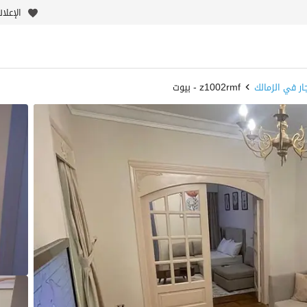
الإعلا
ر في الزمالك
z1002rmf - بيوت