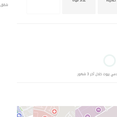
 كهرباء
عداد مياه
شقق لل
وت خلال آخر 3 شهور.