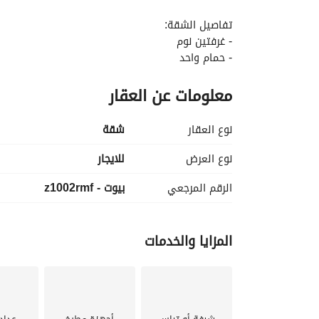
تفاصيل الشقة:
- غرفتين نوم
- حمام واحد
- مطبخ مجهز بجميع الأجهزة الكهربائية والمنزلية
معلومات عن العقار
- دور التاني بدون أسانسير
- أثاث راقى
- مكيفة بالكامل
نوع العقار
شقة
- تشطيب سوبر لوكس
نوع العرض
للايجار
مميز في قلب القاهرة. 
الرقم المرجعي
بيوت - z1002rmf
.
المزايا والخدمات