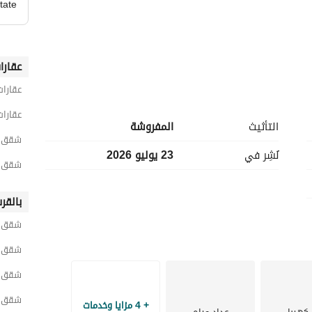
tate
عقارا
عقارات
عقارات
التأثيث
المفروشة
شقق 2 غرفة نوم للايجار في القاه
المكان هادي وقريب من كل اللي ممكن تحتاجه في الزمالك. مناسبة لأي حد بيدور على شقة مفروشة في موقع 
نُشِر في
23 يوليو 2026
شقق 2 غرفة نوم للايجار في الزما
بالقر
شقق لل
شقق ل
شقق لل
شقق ل
+ 4 مزايا وخدمات