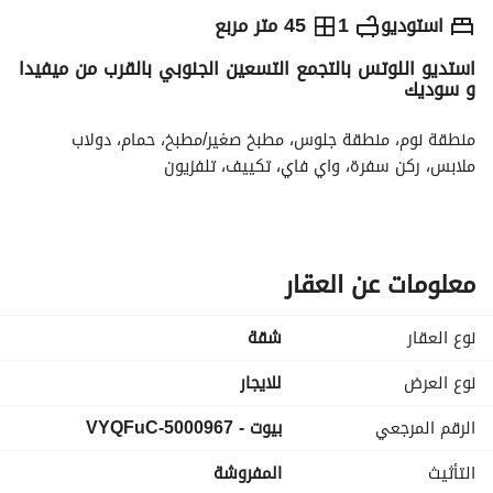
ج.م
2,000
يومياً
استوديو
1
45 متر مربع
استديو اللوتس بالتجمع التسعين الجنوبي بالقرب من ميفيدا
والمؤشرات
الاماكن القريبة
و سوديك
منطقة نوم، منطقة جلوس، مطبخ صغير/مطبخ، حمام، دولاب 
ملابس، ركن سفرة، واي فاي، تكييف، تلفزيون
معلومات عن العقار
نوع العقار
شقة
نوع العرض
للايجار
الرقم المرجعي
بيوت - 5000967-VYQFuC
التأثيث
المفروشة