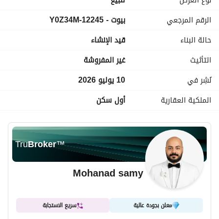
نوع العرض
للبيع
حياة الرفاهية حول أكبر Crystal Lagoon في المنطقة. 
الرقم المرجعي
بيوت - 12245-Y0Z34M
لاندسكيب ومساحات خضراء واسعة توفر لك الخصوصية. 
منطقة خدمات تجارية، مطاعم، وكافيهات عالمية داخل الكمبوند.
حالة البناء
قيد الإنشاء
التأثيث
غير المفروشة
نُشِر في
10 يوليو 2026
الملكية العقارية
أول سكن
Tru
Broker
™
Mohanad samy
معلن بجودة عالية
سريع الاستجابة