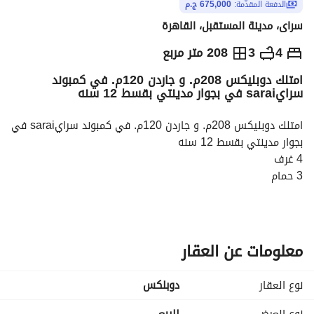
الدفعة المقدّمة:
675,000 ج.م
سراى، مدينة المستقبل، القاهرة
ج.م
10,000,000
4
3
208 متر مربع
امتلك دوبليكس 208م. و جاردن 120م. في كمبوند
والمؤشرات
الاماكن القريبة
سرايsarai في بجوار مدينتي بقسط 12 سنه
امتلك دوبليكس 208م. و جاردن 120م. في كمبوند سرايsarai في 
بجوار مدينتي بقسط 12 سنه
4 غرف
3 حمام
ارضي و اول و جاردن
أهم مميزات الموقع:
مباشرة على طريق السويس. 
معلومات عن العقار
5 دقائق من العاصمة الإدارية الجديدة. 
10 دقائق من الجامعة الأمريكية (AUC). 
نوع العقار
دوبلكس
أمام مدينتي (Madinaty) مباشرة وبجوار ماونتن فيو آي سيتي. 
عن المشروع: