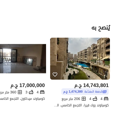
يُنصح به
14,743,801
ج.م
17,000,000
ج.م
4
3
360 متر مربع
الدفعة المقدّمة:
1,474,380 ج.م
4
4
206 متر مربع
كومباوند روك فيرا، التجمع الخامس، القاهرة الجديدة، القاهرة