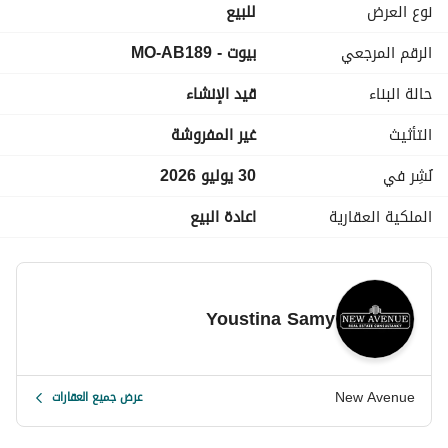
السعر الإجمالي: ١٦,٢٥٠,٠٠٠ جنيه مصري (شامل عضوية النادي)
نوع العرض
للبيع
المقدم: ١٣,٠٠٠,٠٠٠ جنيه مصري
الرقم المرجعي
بيوت - MO-AB189
المتبقي: ٣,٢٥٠,٠٠٠ جنيه مصري أقساط
حالة البناء
قيد الإنشاء
MO-AB
التأثيث
غير المفروشة
نُشِر في
30 يوليو 2026
الملكية العقارية
اعادة البيع
Youstina Samy
New Avenue
عرض جميع العقارات