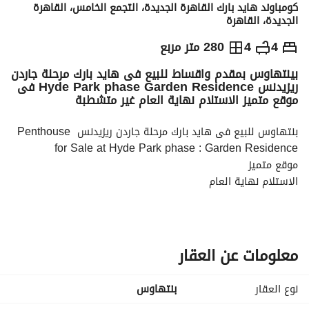
كومباوند هايد بارك القاهرة الجديدة، التجمع الخامس، القاهرة
الجديدة، القاهرة
ج.م
16,250,000
4
4
280 متر مربع
بينتهاوس بمقدم واقساط للبيع فى هايد بارك مرحلة جاردن
والمؤشرات
الاماكن القريبة
ريزيدنس Hyde Park phase Garden Residence فى
موقع متميز الاستلام نهاية العام غير متشطبة
بنتهاوس للبيع فى هايد بارك مرحلة جاردن ريزيدنس Penthouse 
for Sale at Hyde Park phase : Garden Residence
موقع متميز
الاستلام نهاية العام
غير متشطبة
٤ غرف نوم (منها غرفتان رئيسيتان)
٤ حمامات
غرفة مربية بحمام خاص
معلومات عن العقار
المساحة: ٢٨١ مترًا مربعًا + تراس بمساحة ٣٠ مترًا مربعًا
نوع العقار
بنتهاوس