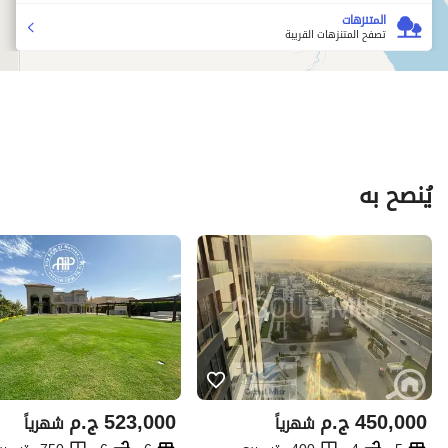
المتنزهات
تصفح المتنزهات القريبة
يُنصح به
450,000
ج.م
523,000
ج.م
شهرياً
شهرياً