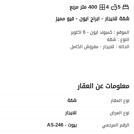
ج.م
450,000
شهرياً
5
4
400 متر مربع
شقة للايجار - ابراج ايون - فيو مميز
والمؤشرات
الاماكن القريبة
الموقع : كمبوند ايون - 6 اكتوبر
النوع : شقه
الحاله : للايجار - مفروش الكامل
مساحه الشقة : 400م
الطابق : +10
تتكون من :
معلومات عن العقار
5 غرف نوم ( 2 غرفه ماستر )
نوع العقار
شقة
4 حمام
غرفه ناني بحمام خاص
نوع العرض
للايجار
مطبخ
الرقم المرجعي
بيوت - AS-246
غرفه مخزن