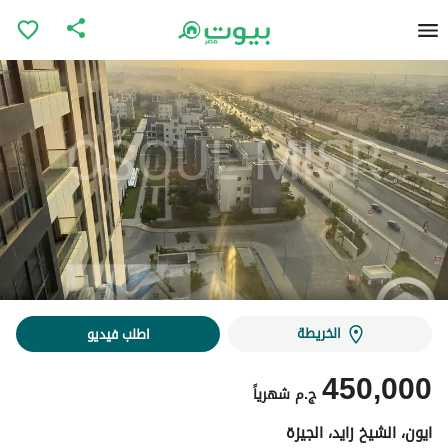
الخريطة
اطلب فيديو
450,000
ج.م
شهرياً
ايون، الشيخ زايد، الجيزة