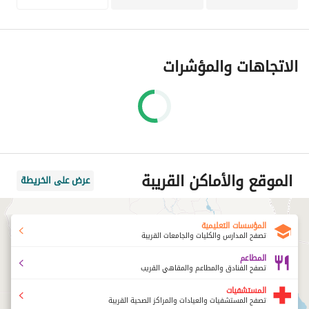
السكنية من بنتهاوس فاخرة إلى شقق بغرفة نوم واحدة إلى أربع 
غرف نوم جميعها كاملة التشطيب وفقًا لأعلى المعايير. 
أول برج من 20 طابقًا يقدم أفضل ما في الحياة الحضرية 
الاتجاهات والمؤشرات
والضواحي. يقع فندق أبراج ايون في غرب القاهرة ،في واجهة 
مباشرة على أبراج الحكير مول العرب، تحديدا على الطريق المؤدي 
لجمال عبد الناصر في المنطقة التي تربط بين مدينة الشيخ زايد 
ومدينة 6 أكتوبر غرب القاهرة ويقدم تجربة معيشية لا مثيل لها 
وراقية تبرز من خلال مجموعة متنوعة من الخدمات والمرافق ، مما 
يحقق توازنًا كبيرًا بين الراحة والهدوء في حياة الضواحي وإثارة 
الحياة العصرية. 
الموقع والأماكن القريبة
عرض على الخريطة
قريب من نادي المهندسين
جامعة النيل
المؤسسات التعليمية
مستشفى دار الفؤاد
تصفح المدارس والكليات والجامعات القريبة
المطاعم
تصفح الفنادق والمطاعم والمقاهي القريب
المستشفيات
تصفح المستشفيات والعيادات والمراكز الصحية القريبة