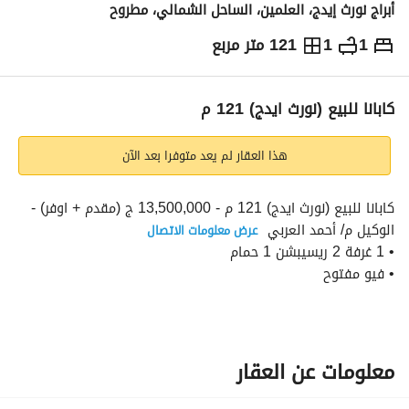
أبراج نورث إيدج، العلمين، الساحل الشمالي، مطروح
1
1
121 متر مربع
ج.م
19,000,000
والمؤشرات
الاماكن القريبة
كابانا للبيع (نورث ايدج) 121 م
هذا العقار لم يعد متوفرا بعد الآن
كابانا للبيع (نورث ايدج) 121 م - 13,500,000 ج (مقدم + اوفر) - 
الوكيل م/ أحمد العربي 
عرض معلومات الاتصال
• 1 غرفة 2 ريسيبشن 1 حمام
• فيو مفتوح
• المتبقي 5,500,000 ج اقساط علي 4 سنوات
• 20 قسط ربع سنوي بقيمة 276,000 ج
• اجمالى السعر 19,000,000 ج
• استلام 2026
معلومات عن العقار
• كود : N01604