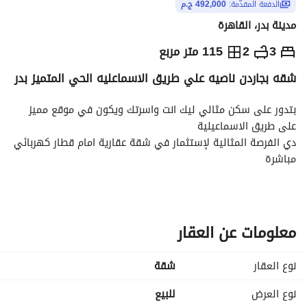
الدفعة المقدّمة:
492,000 ج.م
مدينة بدر، القاهرة
ج.م
1,400,000
3
2
115 متر مربع
شقه بجاردن ناصيه علي طريق الاسماعليه الحي المتميز بدر
والمؤشرات
الاماكن القريبة
بتدور على سكن مثالي ليك انت واسرتك ويكون في موقع مميز 
على طريق الاسماعيلية
دي الفرصة المثالية لإستثمار في شقة عقارية امام قطار كهربائي 
مباشرة
يعني عائد استثماري 100%
بأقل مقدم واطول فترة سداد امتلك شقتك في المتميز الشمالي 
حيث فرصتك المثالية للإستثمار
معلومات عن العقار
مواصفات الشقة:
115م
نوع العقار
شقة
تتكون من ريسيبشن كبير + 3 غرف نوم + 2 حمام + مطبخ + حديقة 
خاصة+ جراج خاص
نوع العرض
للبيع