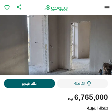
الخريطة
اطلب فيديو
6,765,000
ج.م
طنطا، الغربية