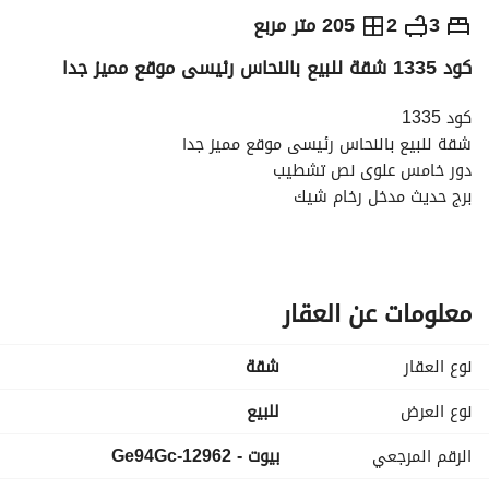
ج.م
6,765,000
3
2
205 متر مربع
كود 1335 شقة للبيع بالنحاس رئيسى موقع مميز جدا
التفاصيل
الاتجاهات والمؤشرات
رهن عقاري
الا
كود 1335
شقة للبيع بالنحاس رئيسى موقع مميز جدا
دور خامس علوى نص تشطيب
برج حديث مدخل رخام شيك
مساحة 205 متر عبارة عن :
3 غرف + ريسبشن 3 قطع + 2 حمام + مطبخ
للمزيد من المعلومات التواصل على :
عرض معلومات الاتصال
معلومات عن العقار
عرض معلومات الاتصال
عرض معلومات الاتصال
نوع العقار
شقة
او شرفنا بمقر المكتب شارع حسن رضوان مع عنتر بن شداد خلف 
البنك الاهلى
نوع العرض
للبيع
الرقم المرجعي
بيوت - 12962-Ge94Gc