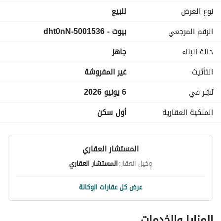
نوع العرض
للبيع
الرقم المرجعي
بيوت - 5001536-dht0nN
حالة البناء
جاهز
التأثيث
غير المفروشة
نُشِر في
6 يونيو 2026
الملكية العقارية
أول سكن
المستشار العقاري
وكيل العقار:
المستشار العقاري
عرض كل عقارات الوكالة
المزايا والخدمات