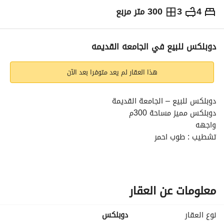
4
3
300 متر مربع
ج.م
11,000,000
التفاصيل
الاتجاهات والمؤشرات
رهن عقاري
الا
دوبلكس للبيع في الجامعه القديمه
هذا العقار لم يعد متوفرا بعد الآن
دوبلكس للبيع – الجامعة القديمة
دوبلكس مميز مساحة 300م
واجهه
تشطيب : طوب احمر
4 غرف نوم
3 حمام
نظام السداد :
50% مقدم
معلومات عن العقار
والباقي على 6 شهور
الاستلام خلال 6 شهور
نوع العقار
دوبلكس
موقع مميز في الجامعة القديمة