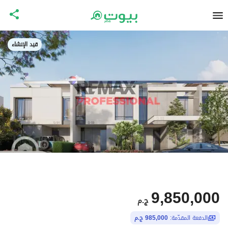
قيد الإنشاء
9,850,000
ج.م
الدفعة المقدّمة:
985,000 ج.م