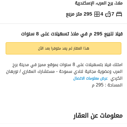
ملاذ، برج العرب، الإسكندرية
7
4
295 متر مربع
ج.م
9,850,000
والمؤشرات
الاماكن القريبة
فيلا للبيع 295 م في ملاذ تسهيلات على 8 سنوات
هذا العقار لم يعد متوفرا بعد الآن
امتلك فيلا بتسهيلات على 8 سنوات بموقع مميز في مدينة برج 
العرب وعضوية مجانية لنادي سموحة - مستشارك العقاري / نورهان 
الكردي 
عرض معلومات الاتصال
المساحة : 295 م
7 غرف 3 ريسيبشن 4 حمام
(منهم غرفة ماستر)
منهم 2 غرفة معيشة
فيو مفتوح علي لاند سكيب
معلومات عن العقار
استلام خلال 3 سنوات
بدون تشطيب