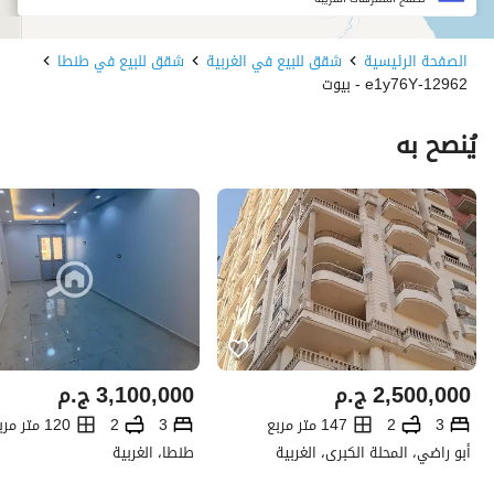
الصفحة الرئيسية
شقق للبيع في الغربية
شقق للبيع في طنطا
12962-e1y76Y - بيوت
يُنصح به
2,500,000
ج.م
3,100,000
ج.م
3
2
147 متر مربع
3
2
120 متر مربع
أبو راضي، المحلة الكبرى، الغربية
طنطا، الغربية