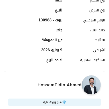
نوع العقار
شقة
السعر شامل التكييفات + جاكوزي + دوالايب المطبخ . 
كود الوحدة: 100988
نوع العرض
للبيع
المستشار العقاري: حسام الدين
الرقم المرجعي
بيوت - 100988
حالة البناء
جاهز
التأثيث
غير المفروشة
نُشِر في
9 يوليو 2026
الملكية العقارية
اعادة البيع
HossamEldin Ahmed
معلن بجودة عالية