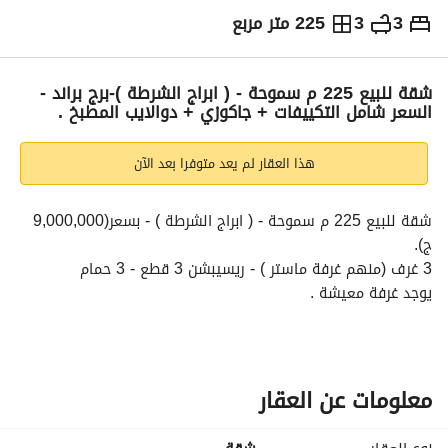
3
3
225 متر مربع
ج.م
9,000,000
التفاصيل
الاتجاهات والمؤشرات
رهن عقاري
الا
شقة للبيع 225 م سموحة - ( ابراج الشرطة )-برج براند -
السعر شامل التكييفات + جاكوزي + دوالايب المطبخ .
هذا العقار لم يعد متوفرا بعد الآن
شقة للبيع 225 م سموحة - ( ابراج الشرطة ) - بسعر(9,000,000 
ج). 
3 غرف (منهم غرفة ماستر ) - ريسيبشن 3 قطع - 3 حمام
يوجد غرفة معيشة . 
الدور متوسط " العقار 11 دور " مرخصة. 
بناء " 2010 " . 
فيو مفتوح بالكامل و غير مجروح
2 اسانسير. 
معلومات عن العقار
عدادات (مياه - كهرباء - غاز) . 
تشطيب الترا لوكس. 